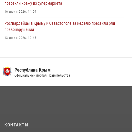
пресекли кражу из супермаркета
16 июля 2026, 14:09
Росгвардейцы в Крыму и Севастополе за неделю пресекли ряд
правонарушений
13 июля 2026, 12:45
Росгвардия в Крыму и Севастополе задержала ряд
правонарушителей
03 августа 2026, 14:08
Республика Крым
В Ялте росгвардейцы задержали подозреваемого в краже
Официальный портал Правительства
21 июля 2026, 13:18
Подразделения вневедомственной охраны Росгвардии пресекли
серию правонарушений в Севастополе
15 июля 2026, 13:46
В крымской столице росгвардейцы задержали подозреваемую в
КОНТАКТЫ
краже из супермаркета