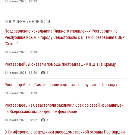
31 июля 2026, 10:23
Росгвардейцы оперативно задержали нарушителя на охраняемом
объекте в Севастополе
ПОПУЛЯРНЫЕ НОВОСТИ
30 июля 2026, 12:13
Поздравление начальника Главного управления Росгвардии по
Республике Крым и городу Севастополю с Днём образования СОБР
Росгвардейцы Севастополя пресекли противоправные действия на
"Сокол"
охраняемом объекте
23 июля 2026, 03:38
29 июля 2026, 12:34
Росгвардейцы оказали помощь пострадавшим в ДТП в Крыму
Росгвардейцы Крыма и Севастополя отметили День Крещения Руси
11 июля 2026, 12:26
1
28 июля 2026, 14:18
4
Росгвардейцы в Симферополе задержали нарушителей порядка
В Симферополе сотрудники Росгвардии задержали подозреваемого
в краже из гипермаркета
09 июля 2026, 09:39
24 июля 2026, 12:21
Росгвардеец из Севастополя заключил брак со своей избранницей
на Всероссийском свадебном фестивале
10 июля 2026, 09:02
3
В Симферополе сотрудники вневедомственной охраны Росгвардии