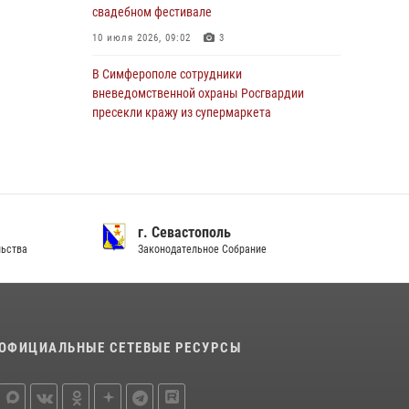
свадебном фестивале
задержали подозреваемого в краже из
гипермаркета
10 июля 2026, 09:02
3
24 июля 2026, 12:21
В Симферополе сотрудники
вневедомственной охраны Росгвардии
пресекли кражу из супермаркета
16 июля 2026, 14:09
Росгвардейцы в Крыму и Севастополе за
неделю пресекли ряд правонарушений
13 июля 2026, 12:45
г. Севастополь
ства
Законодательное Собрание
Росгвардия в Крыму и Севастополе
задержала ряд правонарушителей
03 августа 2026, 14:08
В Ялте росгвардейцы задержали
ОФИЦИАЛЬНЫЕ СЕТЕВЫЕ РЕСУРСЫ
подозреваемого в краже
21 июля 2026, 13:18