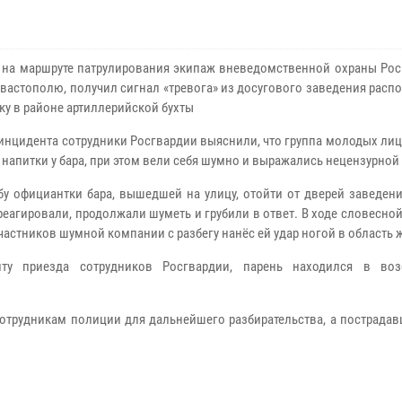
 на маршруте патрулирования экипаж вневедомственной охраны Рос
евастополю, получил сигнал «тревога» из досугового заведения рас
ку в районе артиллерийской бухты
 инцидента сотрудники Росгвардии выяснили, что группа молодых ли
 напитки у бара, при этом вели себя шумно и выражались нецензурной
бу официантки бара, вышедшей на улицу, отойти от дверей заведен
реагировали, продолжали шуметь и грубили в ответ. В ходе словесно
частников шумной компании с разбегу нанёс ей удар ногой в область 
ту приезда сотрудников Росгвардии, парень находился в воз
отрудникам полиции для дальнейшего разбирательства, а пострадав