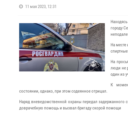
11 мая 2023, 12:31
Находясь
городу С
неподале
На месте
спиртные
На прось
люди не 
один из у
К момен
состоянии, однако, при этом содеянное отрицал.
Наряд вневедомственной охраны передал задержанного с
доврачебную помощь и вызвал бригаду скорой помощи