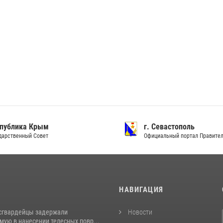
ублика Крым
г. Севастополь
рственный Совет
Официальный портал Правитель
И
НАВИГАЦИЯ
сгвардейцы задержали
Новости
ую в нанесении телесных повр...