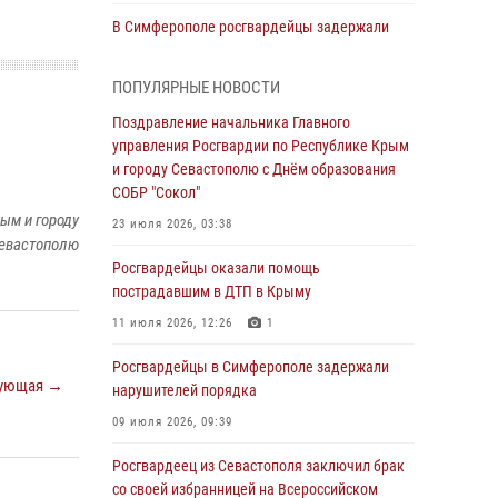
В Симферополе росгвардейцы задержали
гражданина, подозреваемого в совершении
серии краж
ПОПУЛЯРНЫЕ НОВОСТИ
31 июля 2026, 10:23
Поздравление начальника Главного
управления Росгвардии по Республике Крым
Росгвардейцы оперативно задержали
и городу Севастополю с Днём образования
нарушителя на охраняемом объекте в
СОБР "Сокол"
Севастополе
ым и городу
23 июля 2026, 03:38
30 июля 2026, 12:13
евастополю
Росгвардейцы оказали помощь
Росгвардейцы Севастополя пресекли
пострадавшим в ДТП в Крыму
противоправные действия на охраняемом
объекте
11 июля 2026, 12:26
1
29 июля 2026, 12:34
Росгвардейцы в Симферополе задержали
ующая →
нарушителей порядка
Росгвардейцы Крыма и Севастополя
отметили День Крещения Руси
09 июля 2026, 09:39
28 июля 2026, 14:18
4
Росгвардеец из Севастополя заключил брак
со своей избранницей на Всероссийском
В Симферополе сотрудники Росгвардии