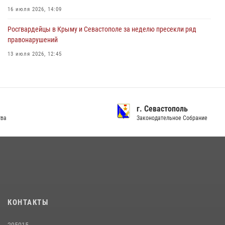
16 июля 2026, 14:09
Росгвардейцы в Крыму и Севастополе за неделю пресекли ряд
правонарушений
13 июля 2026, 12:45
Росгвардия в Крыму и Севастополе задержала ряд
правонарушителей
03 августа 2026, 14:08
Республика Крым
В Ялте росгвардейцы задержали подозреваемого в краже
Официальный портал Правительства
21 июля 2026, 13:18
Подразделения вневедомственной охраны Росгвардии пресекли
серию правонарушений в Севастополе
15 июля 2026, 13:46
В крымской столице росгвардейцы задержали подозреваемую в
КОНТАКТЫ
краже из супермаркета
10 июля 2026, 15:10
295015