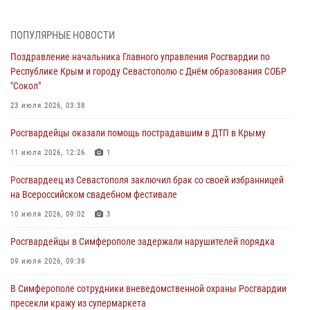
В Симферополе сотрудники Росгвардии задержали нетрезвого
мужчину
ПОПУЛЯРНЫЕ НОВОСТИ
04 августа 2026, 12:50
Поздравление начальника Главного управления Росгвардии по
Республике Крым и городу Севастополю с Днём образования СОБР
Росгвардия в Крыму и Севастополе задержала ряд
"Сокол"
правонарушителей
23 июля 2026, 03:38
03 августа 2026, 14:08
Росгвардейцы оказали помощь пострадавшим в ДТП в Крыму
В Симферополе росгвардейцы задержали гражданина,
подозреваемого в совершении серии краж
11 июля 2026, 12:26
1
31 июля 2026, 10:23
Росгвардеец из Севастополя заключил брак со своей избранницей
на Всероссийском свадебном фестивале
Росгвардейцы оперативно задержали нарушителя на охраняемом
объекте в Севастополе
10 июля 2026, 09:02
3
30 июля 2026, 12:13
Росгвардейцы в Симферополе задержали нарушителей порядка
09 июля 2026, 09:39
В Симферополе сотрудники вневедомственной охраны Росгвардии
пресекли кражу из супермаркета