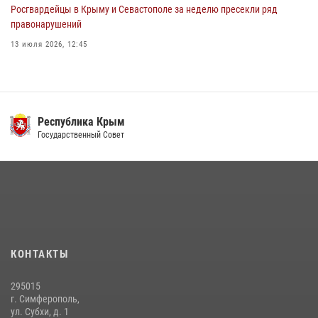
Росгвардейцы в Крыму и Севастополе за неделю пресекли ряд
правонарушений
13 июля 2026, 12:45
В Ялте росгвардейцы задержали подозреваемого в краже
21 июля 2026, 13:18
Росгвардия в Крыму и Севастополе задержала ряд
Республика Крым
правонарушителей
Государственный Совет
03 августа 2026, 14:08
Подразделения вневедомственной охраны Росгвардии пресекли
серию правонарушений в Севастополе
15 июля 2026, 13:46
В крымской столице росгвардейцы задержали подозреваемую в
КОНТАКТЫ
краже из супермаркета
10 июля 2026, 15:10
295015
г. Симферополь,
ул. Субхи, д. 1