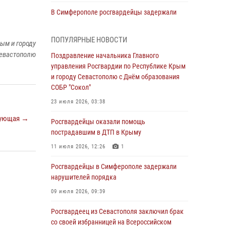
В Симферополе росгвардейцы задержали
гражданина, подозреваемого в совершении
серии краж
ПОПУЛЯРНЫЕ НОВОСТИ
ым и городу
31 июля 2026, 10:23
евастополю
Поздравление начальника Главного
управления Росгвардии по Республике Крым
Росгвардейцы оперативно задержали
и городу Севастополю с Днём образования
нарушителя на охраняемом объекте в
СОБР "Сокол"
Севастополе
23 июля 2026, 03:38
30 июля 2026, 12:13
ующая →
Росгвардейцы оказали помощь
Росгвардейцы Севастополя пресекли
пострадавшим в ДТП в Крыму
противоправные действия на охраняемом
объекте
11 июля 2026, 12:26
1
29 июля 2026, 12:34
Росгвардейцы в Симферополе задержали
нарушителей порядка
Росгвардейцы Крыма и Севастополя
отметили День Крещения Руси
09 июля 2026, 09:39
28 июля 2026, 14:18
4
Росгвардеец из Севастополя заключил брак
со своей избранницей на Всероссийском
В Симферополе сотрудники Росгвардии