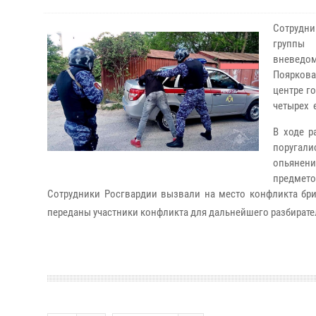
Сотрудни
группы 
вневедо
Пояркова
центре г
четырех 
В ходе р
поругал
опьянени
предмето
Сотрудники Росгвардии вызвали на место конфликта бри
переданы участники конфликта для дальнейшего разбирате