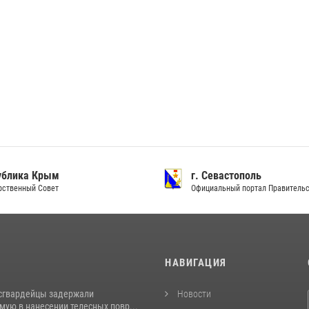
ублика Крым
г. Севастополь
рственный Совет
Официальный портал Правитель
И
НАВИГАЦИЯ
сгвардейцы задержали
Новости
ую в нанесении телесных повр...