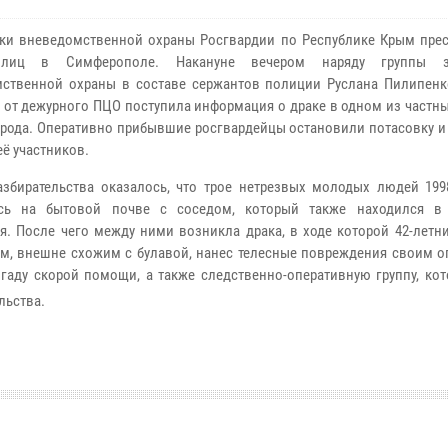
ки вневедомственной охраны Росгвардии по Республике Крым прес
лиц в Симферополе. Накануне вечером наряду группы з
мственной охраны в составе
сержантов полиции Руслана Пилипенк
 от дежурного ПЦО поступила информация о драке в одном из частн
орода. Оперативно прибывшие росгвардейцы остановили потасовку и
её участников.
азбирательства оказалось, что трое нетрезвых молодых людей 1998
ись на бытовой почве с соседом, который также находился в
я. После чего между ними возникла драка, в ходе которой 42-летн
м, внешне схожим с булавой,
нанес телесные повреждения своим о
гаду скорой помощи, а также следственно-оперативную группу, ко
льства.