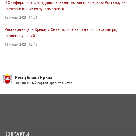
В Симферополе сотрудники вневедомственной охраны Росгвардии
пресекли кражу из супермаркета
16 июля 2026, 14:09
Росгвардейцы в Крыму и Севастополе за неделю пресекли ряд
правонарушений
13 июля 2026, 12:45
Росгвардия в Крыму и Севастополе задержала ряд
правонарушителей
03 августа 2026, 14:08
Республика Крым
В Ялте росгвардейцы задержали подозреваемого в краже
Официальный портал Правительства
21 июля 2026, 13:18
Подразделения вневедомственной охраны Росгвардии пресекли
серию правонарушений в Севастополе
15 июля 2026, 13:46
В крымской столице росгвардейцы задержали подозреваемую в
КОНТАКТЫ