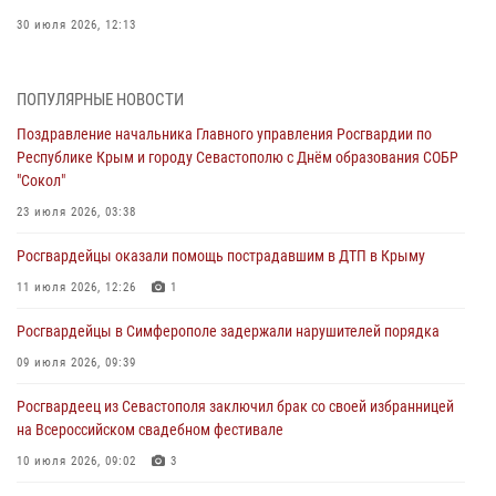
30 июля 2026, 12:13
Росгвардейцы Севастополя пресекли противоправные действия на
охраняемом объекте
ПОПУЛЯРНЫЕ НОВОСТИ
29 июля 2026, 12:34
Поздравление начальника Главного управления Росгвардии по
Республике Крым и городу Севастополю с Днём образования СОБР
Росгвардейцы Крыма и Севастополя отметили День Крещения Руси
"Сокол"
28 июля 2026, 14:18
4
23 июля 2026, 03:38
В Симферополе сотрудники Росгвардии задержали подозреваемого
Росгвардейцы оказали помощь пострадавшим в ДТП в Крыму
в краже из гипермаркета
11 июля 2026, 12:26
1
24 июля 2026, 12:21
Росгвардейцы в Симферополе задержали нарушителей порядка
Поздравление начальника Главного управления Росгвардии по
Республике Крым и городу Севастополю с Днём образования СОБР
09 июля 2026, 09:39
"Сокол"
Росгвардеец из Севастополя заключил брак со своей избранницей
23 июля 2026, 03:38
на Всероссийском свадебном фестивале
10 июля 2026, 09:02
3