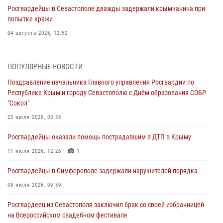
Росгвардейцы в Севастополе дважды задержали крымчанина при
попытке кражи
04 августа 2026, 12:52
В Симферополе сотрудники Росгвардии задержали нетрезвого
мужчину
ПОПУЛЯРНЫЕ НОВОСТИ
04 августа 2026, 12:50
Поздравление начальника Главного управления Росгвардии по
Республике Крым и городу Севастополю с Днём образования СОБР
Росгвардия в Крыму и Севастополе задержала ряд
"Сокол"
правонарушителей
23 июля 2026, 03:38
03 августа 2026, 14:08
Росгвардейцы оказали помощь пострадавшим в ДТП в Крыму
В Симферополе росгвардейцы задержали гражданина,
подозреваемого в совершении серии краж
11 июля 2026, 12:26
1
31 июля 2026, 10:23
Росгвардейцы в Симферополе задержали нарушителей порядка
Росгвардейцы оперативно задержали нарушителя на охраняемом
09 июля 2026, 09:39
объекте в Севастополе
Росгвардеец из Севастополя заключил брак со своей избранницей
30 июля 2026, 12:13
на Всероссийском свадебном фестивале