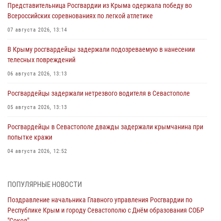
Представительница Росгвардии из Крыма одержала победу во
Всероссийских соревнованиях по легкой атлетике
07 августа 2026, 13:14
В Крыму росгвардейцы задержали подозреваемую в нанесении
телесных повреждений
06 августа 2026, 13:13
Росгвардейцы задержали нетрезвого водителя в Севастополе
05 августа 2026, 13:13
Росгвардейцы в Севастополе дважды задержали крымчанина при
попытке кражи
04 августа 2026, 12:52
В Симферополе сотрудники Росгвардии задержали нетрезвого
мужчину
ПОПУЛЯРНЫЕ НОВОСТИ
04 августа 2026, 12:50
Поздравление начальника Главного управления Росгвардии по
Республике Крым и городу Севастополю с Днём образования СОБР
Росгвардия в Крыму и Севастополе задержала ряд
"Сокол"