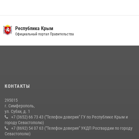
Росгвардия в Крыму и Севастополе задержала ряд
правонарушителей
03 августа 2026, 14:08
Республика Крым
В Ялте росгвардейцы задержали подозреваемого в краже
Официальный портал Правительства
21 июля 2026, 13:18
Подразделения вневедомственной охраны Росгвардии пресекли
серию правонарушений в Севастополе
15 июля 2026, 13:46
В крымской столице росгвардейцы задержали подозреваемую в
КОНТАКТЫ
краже из супермаркета
10 июля 2026, 15:10
295015
г. Симферополь,
ул. Субхи, д. 1
+7 (3652) 66 73 43 ("Телефон доверия" ГУ по Республике Крым и
городу Севастополю)
+7 (8692) 54 07 63 ("Телефон доверия" УКДП Росгвардии по городу
Севастополю)