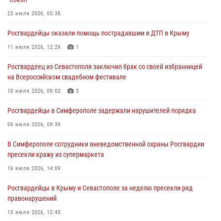
правонарушителей
23 июля 2026, 03:38
03 августа 2026, 14:08
Росгвардейцы оказали помощь пострадавшим в ДТП в Крыму
В Симферополе росгвардейцы задержали гражданина,
подозреваемого в совершении серии краж
11 июля 2026, 12:26
1
31 июля 2026, 10:23
Росгвардеец из Севастополя заключил брак со своей избранницей
на Всероссийском свадебном фестивале
Росгвардейцы оперативно задержали нарушителя на охраняемом
объекте в Севастополе
10 июля 2026, 09:02
3
30 июля 2026, 12:13
Росгвардейцы в Симферополе задержали нарушителей порядка
09 июля 2026, 09:39
В Симферополе сотрудники вневедомственной охраны Росгвардии
пресекли кражу из супермаркета
16 июля 2026, 14:09
Росгвардейцы в Крыму и Севастополе за неделю пресекли ряд
правонарушений
13 июля 2026, 12:45