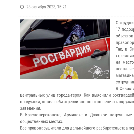
23 октября 2023, 15:21
Сотрудни
17 подоз
объекто
правопор
Так, в С
«тревога
на место
неоплаче
магазина
сотрудни
В Севаст
центральных улиц города-героя. Как выяснили росгварде
продукции, повел себя агрессивно по отношению к окружа
заведения.
В Красноперекопске, Армянске и Джанкое патрульные
общественных местах.
Все правонарушители для дальнейшего разбирательства пе