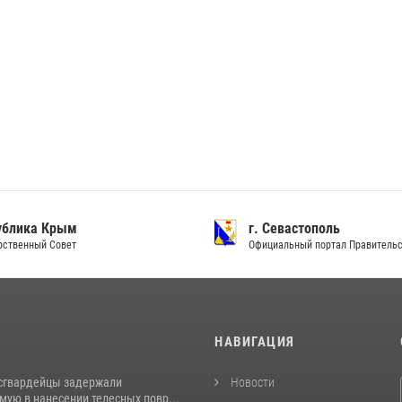
ублика Крым
г. Севастополь
рственный Совет
Официальный портал Правитель
И
НАВИГАЦИЯ
сгвардейцы задержали
Новости
ую в нанесении телесных повр...