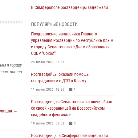
В Симферополе росгвардейцы задержали
гражданина, подозреваемого в совершении
серии краж
ПОПУЛЯРНЫЕ НОВОСТИ
31 июля 2026, 10:23
Поздравление начальника Главного
управления Росгвардии по Республике Крым
Росгвардейцы оперативно задержали
и городу Севастополю с Днём образования
нарушителя на охраняемом объекте в
СОБР "Сокол"
Севастополе
23 июля 2026, 03:38
30 июля 2026, 12:13
ым и городу
евастополю
Росгвардейцы оказали помощь
Росгвардейцы Севастополя пресекли
пострадавшим в ДТП в Крыму
противоправные действия на охраняемом
объекте
11 июля 2026, 12:26
1
29 июля 2026, 12:34
Росгвардеец из Севастополя заключил брак
со своей избранницей на Всероссийском
Росгвардейцы Крыма и Севастополя
ующая →
свадебном фестивале
отметили День Крещения Руси
10 июля 2026, 09:02
3
28 июля 2026, 14:18
4
Росгвардейцы в Симферополе задержали
В Симферополе сотрудники Росгвардии