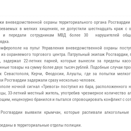
ки вневедомственной охраны территориального органа Росгвардии
реваемых в мелких хищениях, не допустили шестнадцать краж с 
в и передали сотрудникам МВД более 30 нарушителей обще
ядка.
имферополе на пульт Управления вневедомственной охраны посту
» из охраняемого торгового центра. Патрульный экипаж Росгвардии
, задержал 22-летних парней, которые вынесли за пределы кас
нные товары на сумму более двух тысяч рублей. Подобные случаи пр
х Севастополя, Керчи, Феодосии, Алушты, где за попытки мелко
ки Росгвардии задержали сразу несколько человек.
ополе ночной сигнал «Тревога» поступил из бара, расположенного 
йцы, 33-летний местный житель, употребив чрезмерное количество 
ющим, нецензурно бранился и пытался спровоцировать конфликт с с
 Росгвардии выявили крымчан, которые распивали алкогольные
реданы в территориальные отделы полиции.