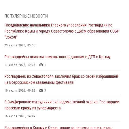
В Симферополе сотрудники Росгвардии задержали нетрезвого
мужчину
ПОПУЛЯРНЫЕ НОВОСТИ
04 августа 2026, 12:50
Поздравление начальника Главного управления Росгвардии по
Республике Крым и городу Севастополю с Днём образования СОБР
Росгвардия в Крыму и Севастополе задержала ряд
"Сокол"
правонарушителей
23 июля 2026, 03:38
03 августа 2026, 14:08
Росгвардейцы оказали помощь пострадавшим в ДТП в Крыму
В Симферополе росгвардейцы задержали гражданина,
подозреваемого в совершении серии краж
11 июля 2026, 12:26
1
31 июля 2026, 10:23
Росгвардеец из Севастополя заключил брак со своей избранницей
на Всероссийском свадебном фестивале
Росгвардейцы оперативно задержали нарушителя на охраняемом
объекте в Севастополе
10 июля 2026, 09:02
3
30 июля 2026, 12:13
В Симферополе сотрудники вневедомственной охраны Росгвардии
пресекли кражу из супермаркета
16 июля 2026, 14:09
Росгвардейцы в Крыму и Севастополе за неделю пресекли ряд