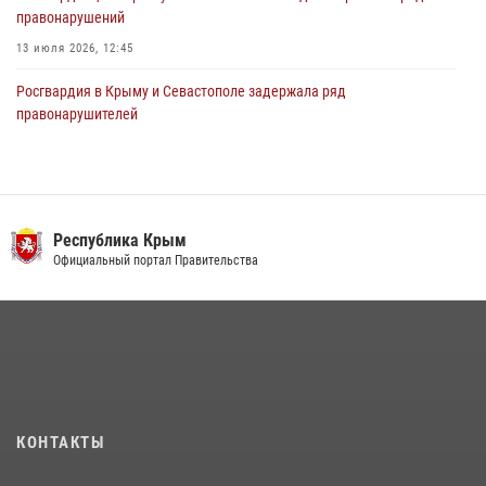
правонарушений
13 июля 2026, 12:45
Росгвардия в Крыму и Севастополе задержала ряд
правонарушителей
03 августа 2026, 14:08
В Ялте росгвардейцы задержали подозреваемого в краже
21 июля 2026, 13:18
Республика Крым
Росгвардейцы Крыма и Севастополя отметили День Крещения Руси
Официальный портал Правительства
28 июля 2026, 14:18
4
Подразделения вневедомственной охраны Росгвардии пресекли
серию правонарушений в Севастополе
15 июля 2026, 13:46
В крымской столице росгвардейцы задержали подозреваемую в
КОНТАКТЫ
краже из супермаркета
10 июля 2026, 15:10