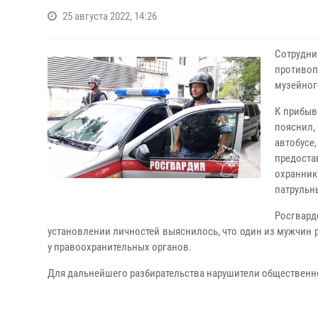
25 августа 2022, 14:26
Сотрудн
противоп
музейног
К прибыв
пояснил,
автобус
предост
охранни
патрульн
Росгвард
установлении личностей выяснилось, что один из мужчин р
у правоохранительных органов.
Для дальнейшего разбирательства нарушители общественно