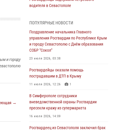
водителя в Севастополе
05 августа 2026, 13:13
ПОПУЛЯРНЫЕ НОВОСТИ
Росгвардейцы в Севастополе дважды
задержали крымчанина при попытке кражи
Поздравление начальника Главного
управления Росгвардии по Республике Крым
04 августа 2026, 12:52
и городу Севастополю с Днём образования
СОБР "Сокол"
В Симферополе сотрудники Росгвардии
задержали нетрезвого мужчину
23 июля 2026, 03:38
ым и городу
евастополю
04 августа 2026, 12:50
Росгвардейцы оказали помощь
пострадавшим в ДТП в Крыму
Росгвардия в Крыму и Севастополе
задержала ряд правонарушителей
11 июля 2026, 12:26
1
03 августа 2026, 14:08
В Симферополе сотрудники
вневедомственной охраны Росгвардии
ующая →
В Симферополе росгвардейцы задержали
пресекли кражу из супермаркета
гражданина, подозреваемого в совершении
серии краж
16 июля 2026, 14:09
31 июля 2026, 10:23
Росгвардеец из Севастополя заключил брак