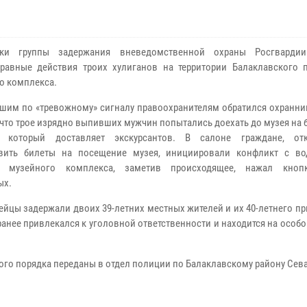
ики группы задержания вневедомственной охраны Росгвардии
равные действия троих хулиганов на территории Балаклавского 
о комплекса.
шим по «тревожному» сигналу правоохранителям обратился охранник
 что трое изрядно выпивших мужчин попытались доехать до музея на
е, который доставляет экскурсантов. В салоне граждане, от
авить билеты на посещение музея, инициировали конфликт с во
к музейного комплекса, заметив происходящее, нажал кноп
ых.
ейцы задержали двоих 39-летних местных жителей и их 40-летнего пр
анее привлекался к уголовной ответственности и находится на особ
го порядка переданы в отдел полиции по Балаклавскому району Сев