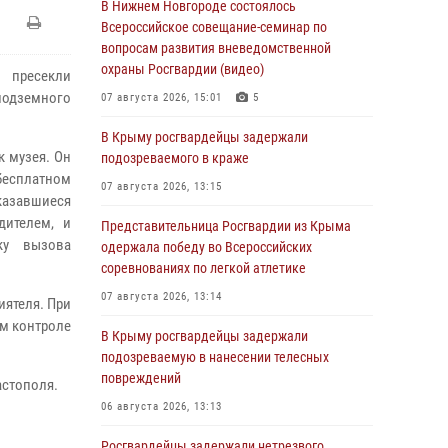
В Нижнем Новгороде состоялось
Всероссийское совещание-семинар по
вопросам развития вневедомственной
охраны Росгвардии (видео)
 пресекли
подземного
07 августа 2026, 15:01
5
В Крыму росгвардейцы задержали
 музея. Он
подозреваемого в краже
 бесплатном
07 августа 2026, 13:15
казавшиеся
дителем, и
Представительница Росгвардии из Крыма
ку вызова
одержала победу во Всероссийских
соревнованиях по легкой атлетике
07 августа 2026, 13:14
иятеля. При
ом контроле
В Крыму росгвардейцы задержали
подозреваемую в нанесении телесных
повреждений
астополя.
06 августа 2026, 13:13
Росгвардейцы задержали нетрезвого