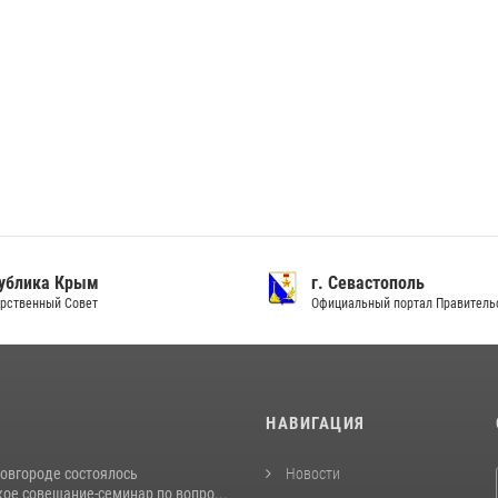
ублика Крым
г. Севастополь
рственный Совет
Официальный портал Правитель
И
НАВИГАЦИЯ
овгороде состоялось
Новости
ое совещание-семинар по вопро...