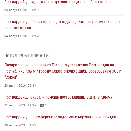
Росгвардейцы задержали нетрезвого водителя в Севастополе
05 августа 2026, 13:13
Росгвардейцы в Севастополе дважды задержали крымчанина при
попытке кражи
04 августа 2026, 12:52
В Симферополе сотрудники Росгвардии задержали нетрезвого
мужчину
ПОПУЛЯРНЫЕ НОВОСТИ
04 августа 2026, 12:50
Поздравление начальника Главного управления Росгвардии по
Республике Крым и городу Севастополю с Днём образования СОБР
Росгвардия в Крыму и Севастополе задержала ряд
"Сокол"
правонарушителей
23 июля 2026, 03:38
03 августа 2026, 14:08
Росгвардейцы оказали помощь пострадавшим в ДТП в Крыму
В Симферополе росгвардейцы задержали гражданина,
подозреваемого в совершении серии краж
11 июля 2026, 12:26
1
31 июля 2026, 10:23
Росгвардейцы в Симферополе задержали нарушителей порядка
Росгвардейцы оперативно задержали нарушителя на охраняемом
09 июля 2026, 09:39