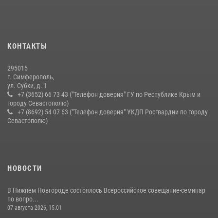
21 июля 2026, 13:18
Подразделения вневедомственной охраны Росгвардии пресекли
серию правонарушений в Севастополе
КОНТАКТЫ
15 июля 2026, 13:46
295015
г. Симферополь,
ул. Субхи, д. 1
+7 (3652) 66 73 43 ("Телефон доверия" ГУ по Республике Крым и
городу Севастополю)
+7 (8692) 54 07 63 ("Телефон доверия" УКДП Росгвардии по городу
Севастополю)
НОВОСТИ
В Нижнем Новгороде состоялось Всероссийское совещание-семинар
по вопро...
07 августа 2026, 15:01