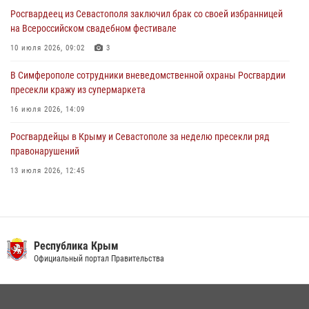
объекте в Севастополе
Росгвардеец из Севастополя заключил брак со своей избранницей
30 июля 2026, 12:13
на Всероссийском свадебном фестивале
10 июля 2026, 09:02
3
В Симферополе сотрудники вневедомственной охраны Росгвардии
пресекли кражу из супермаркета
16 июля 2026, 14:09
Росгвардейцы в Крыму и Севастополе за неделю пресекли ряд
правонарушений
13 июля 2026, 12:45
Росгвардия в Крыму и Севастополе задержала ряд
правонарушителей
03 августа 2026, 14:08
Республика Крым
Росгвардейцы Крыма и Севастополя отметили День Крещения Руси
Официальный портал Правительства
28 июля 2026, 14:18
4
В Ялте росгвардейцы задержали подозреваемого в краже