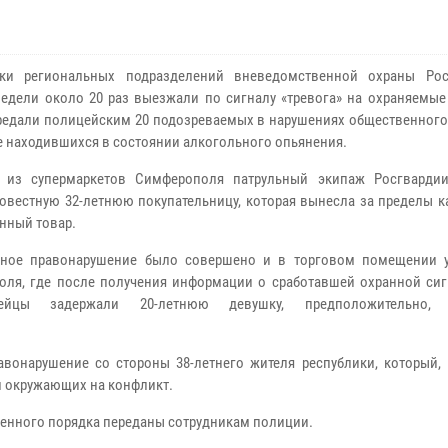
ики региональных подразделений вневедомственной охраны Ро
недели около 20 раз выезжали по сигналу «тревога» на охраняемые
редали полицейским 20 подозреваемых в нарушениях общественного 
е находившихся в состоянии алкогольного опьянения.
 из супермаркетов Симферополя патрульный экипаж Росгварди
овестную 32-летнюю покупательницу, которая вынесла за пределы к
нный товар.
чное правонарушение было совершено и в торговом помещении 
оля, где после получения информации о сработавшей охранной сиг
дейцы задержали 20-летнюю девушку, предположительно, 
вонарушение со стороны 38-летнего жителя республики, который, 
л окружающих на конфликт.
венного порядка переданы сотрудникам полиции.