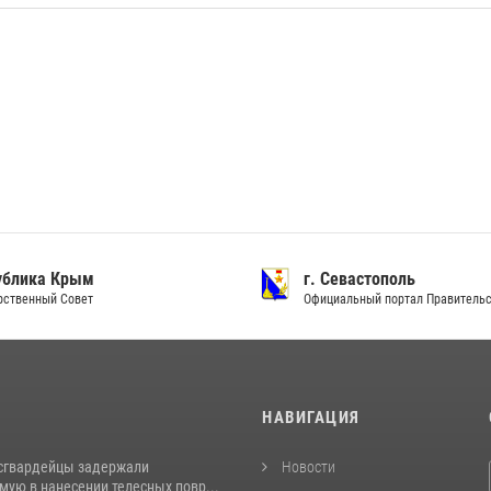
ублика Крым
г. Севастополь
рственный Совет
Официальный портал Правитель
И
НАВИГАЦИЯ
сгвардейцы задержали
Новости
ую в нанесении телесных повр...