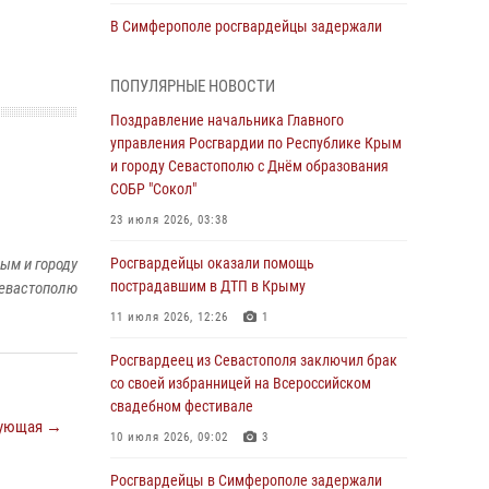
В Симферополе росгвардейцы задержали
гражданина, подозреваемого в совершении
серии краж
ПОПУЛЯРНЫЕ НОВОСТИ
31 июля 2026, 10:23
Поздравление начальника Главного
управления Росгвардии по Республике Крым
Росгвардейцы оперативно задержали
и городу Севастополю с Днём образования
нарушителя на охраняемом объекте в
СОБР "Сокол"
Севастополе
23 июля 2026, 03:38
30 июля 2026, 12:13
ым и городу
Росгвардейцы оказали помощь
Росгвардейцы Севастополя пресекли
пострадавшим в ДТП в Крыму
евастополю
противоправные действия на охраняемом
объекте
11 июля 2026, 12:26
1
29 июля 2026, 12:34
Росгвардеец из Севастополя заключил брак
со своей избранницей на Всероссийском
Росгвардейцы Крыма и Севастополя
свадебном фестивале
отметили День Крещения Руси
ующая →
10 июля 2026, 09:02
3
28 июля 2026, 14:18
4
Росгвардейцы в Симферополе задержали
В Симферополе сотрудники Росгвардии