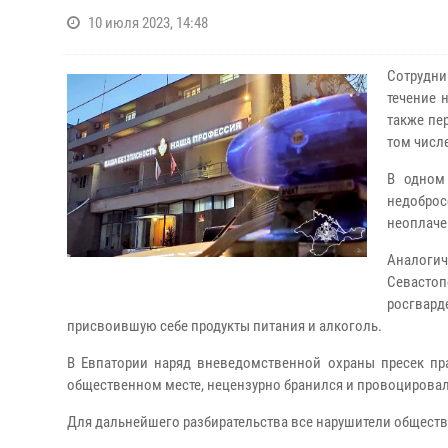
10 июля 2023, 14:48
Сотрудн
течение 
также пе
том числ
В одном
недоброс
неоплаче
Аналоги
Севастоп
росгвар
присвоившую себе продукты питания и алкоголь.
В Евпатории наряд вневедомственной охраны пресек пра
общественном месте, нецензурно бранился и провоцирова
Для дальнейшего разбирательства все нарушители общест