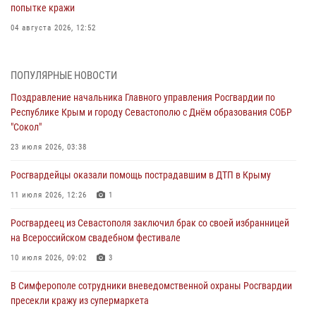
попытке кражи
04 августа 2026, 12:52
В Симферополе сотрудники Росгвардии задержали нетрезвого
мужчину
ПОПУЛЯРНЫЕ НОВОСТИ
04 августа 2026, 12:50
Поздравление начальника Главного управления Росгвардии по
Республике Крым и городу Севастополю с Днём образования СОБР
Росгвардия в Крыму и Севастополе задержала ряд
"Сокол"
правонарушителей
23 июля 2026, 03:38
03 августа 2026, 14:08
Росгвардейцы оказали помощь пострадавшим в ДТП в Крыму
В Симферополе росгвардейцы задержали гражданина,
подозреваемого в совершении серии краж
11 июля 2026, 12:26
1
31 июля 2026, 10:23
Росгвардеец из Севастополя заключил брак со своей избранницей
на Всероссийском свадебном фестивале
Росгвардейцы оперативно задержали нарушителя на охраняемом
объекте в Севастополе
10 июля 2026, 09:02
3
30 июля 2026, 12:13
В Симферополе сотрудники вневедомственной охраны Росгвардии
пресекли кражу из супермаркета