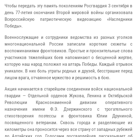
Чтобы передать эту память поколениям Росгвардия 3 сентября в
день 77-летия окончания Второй мировой войны организовала
Всероссийскую патриотическую видеоакцию «Наследники
Победы».
Военнослужащие и сотрудники ведомства из разных уголков
многонациональной России записали короткие сюжеты с
воспоминаниями фронтовиков. Простые и пронзительные слова
участников тяжелейших боев напоминают о бесценной жертве,
которую наш народ положил на алтарь Победы. Каждый отрывок
уникален. В них боль утраты родных и друзей, бесстрашие перед
лицом врага, отчаянное мужество и решимость в бою.
Акция начинается в старейшем соединении войск национальной
гвардии — Отдельной орденов Жукова, Ленина и Октябрьской
Революции Краснознаменной дивизии оперативного
назначения имени Ф.Э. Дзержинского с трогательного
стихотворения поэтессы и фронтовика Юлии Друниной,
посвященного ветеранам. Сквозь города и разделяющие их
километры она проносится через все страну от западных рубежей
до Алтайских гор. Голосами росгвардейцев рассказывает об