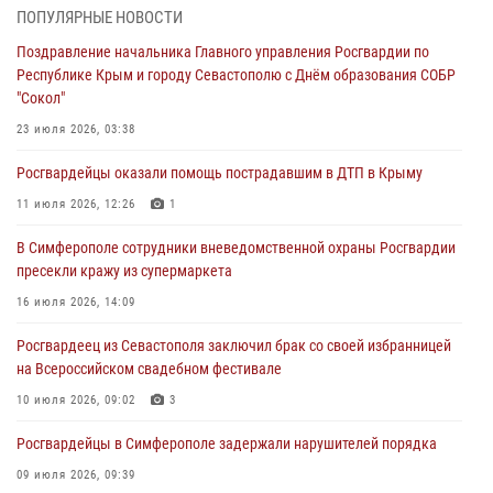
мужчину
ПОПУЛЯРНЫЕ НОВОСТИ
04 августа 2026, 12:50
Поздравление начальника Главного управления Росгвардии по
Республике Крым и городу Севастополю с Днём образования СОБР
Росгвардия в Крыму и Севастополе задержала ряд
"Сокол"
правонарушителей
23 июля 2026, 03:38
03 августа 2026, 14:08
Росгвардейцы оказали помощь пострадавшим в ДТП в Крыму
В Симферополе росгвардейцы задержали гражданина,
подозреваемого в совершении серии краж
11 июля 2026, 12:26
1
31 июля 2026, 10:23
В Симферополе сотрудники вневедомственной охраны Росгвардии
пресекли кражу из супермаркета
Росгвардейцы оперативно задержали нарушителя на охраняемом
объекте в Севастополе
16 июля 2026, 14:09
30 июля 2026, 12:13
Росгвардеец из Севастополя заключил брак со своей избранницей
на Всероссийском свадебном фестивале
10 июля 2026, 09:02
3
Росгвардейцы в Симферополе задержали нарушителей порядка
09 июля 2026, 09:39