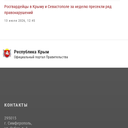
Росгвардейцы в Крыму и Севастополе за неделю пресекли ряд
правонарушений
13 июля 2026, 12:45
В Ялте росгвардейцы задержали подозреваемого в краже
21 июля 2026, 13:18
Росгвардия в Крыму и Севастополе задержала ряд
Республика Крым
правонарушителей
Официальный портал Правительства
03 августа 2026, 14:08
Подразделения вневедомственной охраны Росгвардии пресекли
серию правонарушений в Севастополе
15 июля 2026, 13:46
Росгвардейцы Крыма и Севастополя отметили День Крещения Руси
КОНТАКТЫ
28 июля 2026, 14:18
4
295015
г. Симферополь,