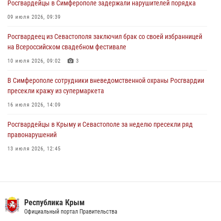
Росгвардейцы в Симферополе задержали нарушителей порядка
В Симферополе сотрудники Росгвардии задержали подозреваемого
в краже из гипермаркета
09 июля 2026, 09:39
24 июля 2026, 12:21
Росгвардеец из Севастополя заключил брак со своей избранницей
на Всероссийском свадебном фестивале
10 июля 2026, 09:02
3
В Симферополе сотрудники вневедомственной охраны Росгвардии
пресекли кражу из супермаркета
16 июля 2026, 14:09
Росгвардейцы в Крыму и Севастополе за неделю пресекли ряд
правонарушений
13 июля 2026, 12:45
Росгвардия в Крыму и Севастополе задержала ряд
правонарушителей
03 августа 2026, 14:08
Республика Крым
В Ялте росгвардейцы задержали подозреваемого в краже
Официальный портал Правительства