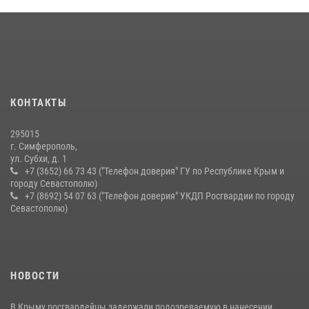
21 июля 2026, 13:18
Подразделения вневедомственной охраны Росгвардии пресекли
серию правонарушений в Севастополе
15 июля 2026, 13:46
В крымской столице росгвардейцы задержали подозреваемую в
КОНТАКТЫ
краже из супермаркета
10 июля 2026, 15:10
295015
г. Симферополь,
ул. Субхи, д. 1
+7 (3652) 66 73 43 ("Телефон доверия" ГУ по Республике Крым и
городу Севастополю)
+7 (8692) 54 07 63 ("Телефон доверия" УКДП Росгвардии по городу
Севастополю)
НОВОСТИ
В Крыму росгвардейцы задержали подозреваемую в нанесении