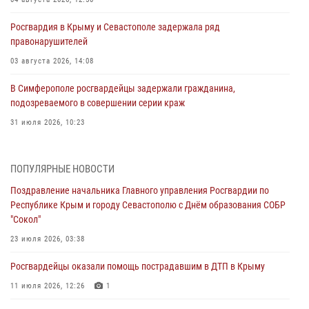
Росгвардия в Крыму и Севастополе задержала ряд
правонарушителей
03 августа 2026, 14:08
В Симферополе росгвардейцы задержали гражданина,
подозреваемого в совершении серии краж
31 июля 2026, 10:23
Росгвардейцы оперативно задержали нарушителя на охраняемом
объекте в Севастополе
ПОПУЛЯРНЫЕ НОВОСТИ
30 июля 2026, 12:13
Поздравление начальника Главного управления Росгвардии по
Республике Крым и городу Севастополю с Днём образования СОБР
Росгвардейцы Севастополя пресекли противоправные действия на
"Сокол"
охраняемом объекте
23 июля 2026, 03:38
29 июля 2026, 12:34
Росгвардейцы оказали помощь пострадавшим в ДТП в Крыму
Росгвардейцы Крыма и Севастополя отметили День Крещения Руси
11 июля 2026, 12:26
1
28 июля 2026, 14:18
4