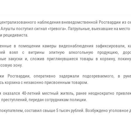
 централизованного наблюдения вневедомственной Росгвардии из о
 Алушты поступил сигнал «тревога». Патрульные, выехавшие на место
и рецидивиста.
ленные в помещении камеры видеонаблюдения зафиксировали, к
елей взял с витрины элитную алкогольную продукцию, доро
вые закуски и, сложив приглянувшиеся товары в корзину, покину
ссовую зону.
ики Росгвардии, оперативно задержали подозреваемого, в рук
сь корзина с незаконно присвоенным товаром.
 оказался 40-летний местный житель, ранее неоднократно привле
 преступлений, передан сотрудникам полиции.
купателем, составил свыше 5 тысяч рублей. Возбуждено уголовное 