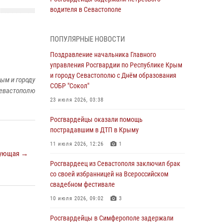
водителя в Севастополе
05 августа 2026, 13:13
ПОПУЛЯРНЫЕ НОВОСТИ
Росгвардейцы в Севастополе дважды
задержали крымчанина при попытке кражи
Поздравление начальника Главного
управления Росгвардии по Республике Крым
04 августа 2026, 12:52
и городу Севастополю с Днём образования
ым и городу
СОБР "Сокол"
В Симферополе сотрудники Росгвардии
евастополю
задержали нетрезвого мужчину
23 июля 2026, 03:38
04 августа 2026, 12:50
Росгвардейцы оказали помощь
пострадавшим в ДТП в Крыму
Росгвардия в Крыму и Севастополе
задержала ряд правонарушителей
11 июля 2026, 12:26
1
ующая →
03 августа 2026, 14:08
Росгвардеец из Севастополя заключил брак
со своей избранницей на Всероссийском
В Симферополе росгвардейцы задержали
свадебном фестивале
гражданина, подозреваемого в совершении
серии краж
10 июля 2026, 09:02
3
31 июля 2026, 10:23
Росгвардейцы в Симферополе задержали