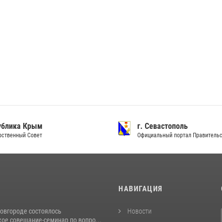
ублика Крым
г. Севастополь
рственный Совет
Официальный портал Правитель
И
НАВИГАЦИЯ
овгороде состоялось
Новости
ое совещание-семинар по вопро...