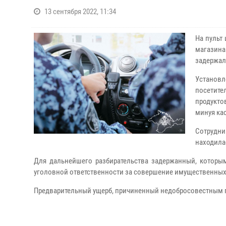
13 сентября 2022, 11:34
На пульт
магазина
задержал
Установ
посетит
продукто
минуя ка
Сотрудн
находила
Для дальнейшего разбирательства задержанный, которым
уголовной ответственности за совершение имущественных
Предварительный ущерб, причиненный недобросовестным по