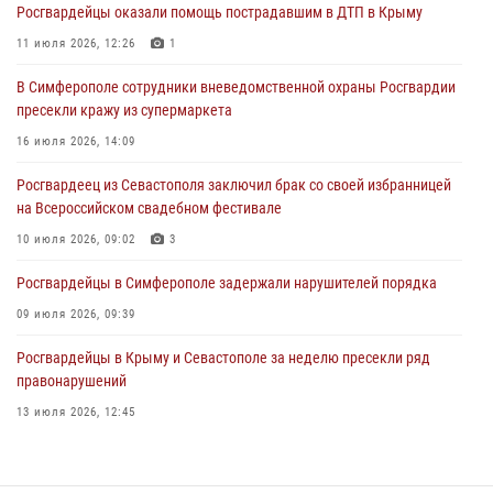
Росгвардейцы оказали помощь пострадавшим в ДТП в Крыму
В Симферополе росгвардейцы задержали гражданина,
подозреваемого в совершении серии краж
11 июля 2026, 12:26
1
31 июля 2026, 10:23
В Симферополе сотрудники вневедомственной охраны Росгвардии
пресекли кражу из супермаркета
Росгвардейцы оперативно задержали нарушителя на охраняемом
объекте в Севастополе
16 июля 2026, 14:09
30 июля 2026, 12:13
Росгвардеец из Севастополя заключил брак со своей избранницей
на Всероссийском свадебном фестивале
10 июля 2026, 09:02
3
Росгвардейцы в Симферополе задержали нарушителей порядка
09 июля 2026, 09:39
Росгвардейцы в Крыму и Севастополе за неделю пресекли ряд
правонарушений
13 июля 2026, 12:45
В Ялте росгвардейцы задержали подозреваемого в краже
21 июля 2026, 13:18