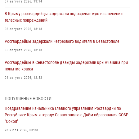
07 августа 2026, 13:14
В Крыму росгвардейцы задержали подозреваемую в нанесении
телесных повреждений
06 августа 2026, 13:13
Росгвардейцы задержали нетрезвого водителя в Севастополе
05 августа 2026, 13:13
Росгвардейцы в Севастополе дважды задержали крымчанина при
попытке кражи
04 августа 2026, 12:52
В Симферополе сотрудники Росгвардии задержали нетрезвого
мужчину
ПОПУЛЯРНЫЕ НОВОСТИ
04 августа 2026, 12:50
Поздравление начальника Главного управления Росгвардии по
Республике Крым и городу Севастополю с Днём образования СОБР
Росгвардия в Крыму и Севастополе задержала ряд
"Сокол"
правонарушителей
23 июля 2026, 03:38
03 августа 2026, 14:08