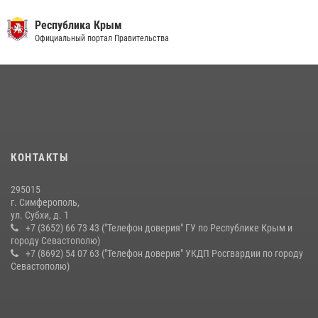
Росгвардия в Крыму и Севастополе задержала ряд
Республика Крым
правонарушителей
Официальный портал Правительства
03 августа 2026, 14:08
Подразделения вневедомственной охраны Росгвардии пресекли
серию правонарушений в Севастополе
15 июля 2026, 13:46
Росгвардейцы Крыма и Севастополя отметили День Крещения Руси
КОНТАКТЫ
28 июля 2026, 14:18
4
295015
г. Симферополь,
ул. Субхи, д. 1
+7 (3652) 66 73 43 ("Телефон доверия" ГУ по Республике Крым и
городу Севастополю)
+7 (8692) 54 07 63 ("Телефон доверия" УКДП Росгвардии по городу
Севастополю)