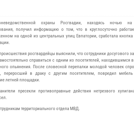
неведомственной охраны Росгвадии, находясь ночью на
ования, получил информацию о том, что в круглосуточно работа
енном на одной из центральных улиц Евпатории, сработала кнопка
ации.
 происшествия росгвардейцы выяснили, что сотрудники досугового з
амостоятельно справиться с одним из посетителей, находившимся в
ного опьянения. После словесной перепалки молодой человек спр
т, переросший в драку с другим посетителем, повредил мебел
ие летней площадки.
анители пресекли противоправные действия нетрезвого хулиган
сел.
трудникам территориального отдела МВД.