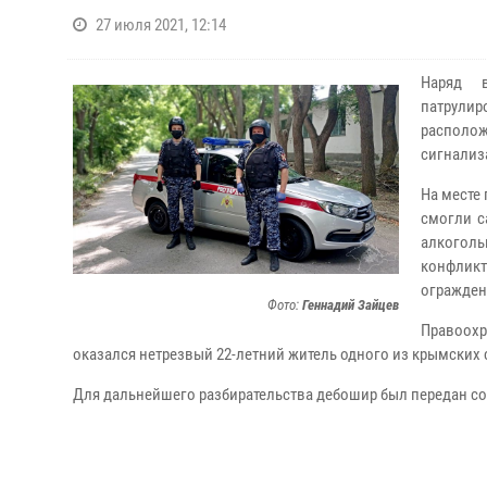
27 июля 2021, 12:14
Наряд в
патрулир
располож
сигнализ
На месте
смогли с
алкоголь
конфлик
огражден
Фото:
Геннадий Зайцев
Правоохр
оказался нетрезвый 22-летний житель одного из крымских 
Для дальнейшего разбирательства дебошир был передан со