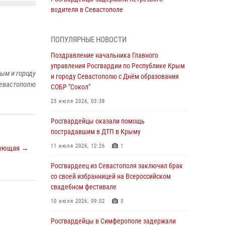
водителя в Севастополе
05 августа 2026, 13:13
ПОПУЛЯРНЫЕ НОВОСТИ
Росгвардейцы в Севастополе дважды
задержали крымчанина при попытке кражи
Поздравление начальника Главного
управления Росгвардии по Республике Крым
04 августа 2026, 12:52
ым и городу
и городу Севастополю с Днём образования
евастополю
СОБР "Сокол"
В Симферополе сотрудники Росгвардии
задержали нетрезвого мужчину
23 июля 2026, 03:38
04 августа 2026, 12:50
Росгвардейцы оказали помощь
пострадавшим в ДТП в Крыму
Росгвардия в Крыму и Севастополе
задержала ряд правонарушителей
11 июля 2026, 12:26
1
ующая →
03 августа 2026, 14:08
Росгвардеец из Севастополя заключил брак
со своей избранницей на Всероссийском
В Симферополе росгвардейцы задержали
свадебном фестивале
гражданина, подозреваемого в совершении
серии краж
10 июля 2026, 09:02
3
31 июля 2026, 10:23
Росгвардейцы в Симферополе задержали