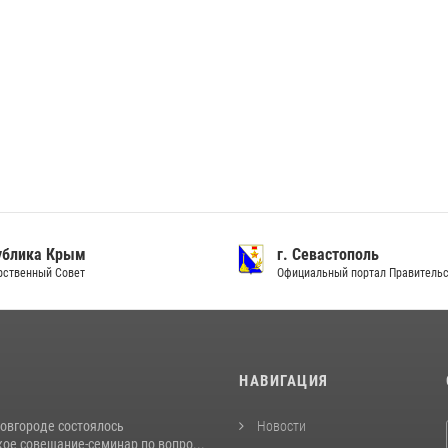
ублика Крым
г. Севастополь
рственный Совет
Официальный портал Правитель
И
НАВИГАЦИЯ
овгороде состоялось
Новости
ое совещание-семинар по вопро...