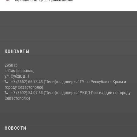
Росгвардейцы Крыма и Севастополя отметили День Крещения Руси
28 июля 2026, 14:18
4
В Ялте росгвардейцы задержали подозреваемого в краже
21 июля 2026, 13:18
Подразделения вневедомственной охраны Росгвардии пресекли
серию правонарушений в Севастополе
КОНТАКТЫ
15 июля 2026, 13:46
295015
г. Симферополь,
ул. Субхи, д. 1
+7 (3652) 66 73 43 ("Телефон доверия" ГУ по Республике Крым и
городу Севастополю)
+7 (8692) 54 07 63 ("Телефон доверия" УКДП Росгвардии по городу
Севастополю)
НОВОСТИ