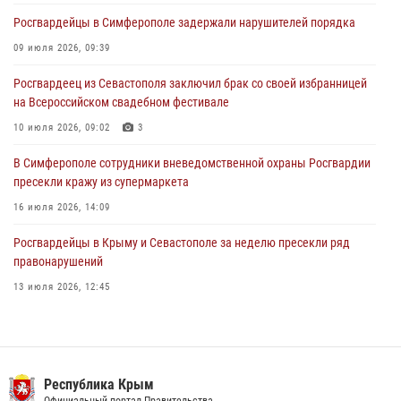
31 июля 2026, 10:23
Росгвардейцы в Симферополе задержали нарушителей порядка
Росгвардейцы оперативно задержали нарушителя на охраняемом
09 июля 2026, 09:39
объекте в Севастополе
Росгвардеец из Севастополя заключил брак со своей избранницей
30 июля 2026, 12:13
на Всероссийском свадебном фестивале
10 июля 2026, 09:02
3
В Симферополе сотрудники вневедомственной охраны Росгвардии
пресекли кражу из супермаркета
16 июля 2026, 14:09
Росгвардейцы в Крыму и Севастополе за неделю пресекли ряд
правонарушений
13 июля 2026, 12:45
Росгвардия в Крыму и Севастополе задержала ряд
правонарушителей
03 августа 2026, 14:08
Республика Крым
Официальный портал Правительства