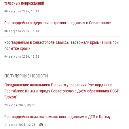
телесных повреждений
06 августа 2026, 13:13
Росгвардейцы задержали нетрезвого водителя в Севастополе
05 августа 2026, 13:13
Росгвардейцы в Севастополе дважды задержали крымчанина при
попытке кражи
04 августа 2026, 12:52
В Симферополе сотрудники Росгвардии задержали нетрезвого
мужчину
ПОПУЛЯРНЫЕ НОВОСТИ
04 августа 2026, 12:50
Поздравление начальника Главного управления Росгвардии по
Республике Крым и городу Севастополю с Днём образования СОБР
Росгвардия в Крыму и Севастополе задержала ряд
"Сокол"
правонарушителей
23 июля 2026, 03:38
03 августа 2026, 14:08
Росгвардейцы оказали помощь пострадавшим в ДТП в Крыму
В Симферополе росгвардейцы задержали гражданина,
подозреваемого в совершении серии краж
11 июля 2026, 12:26
1