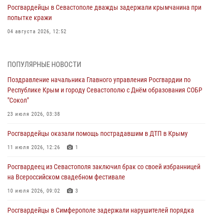
Росгвардейцы в Севастополе дважды задержали крымчанина при
попытке кражи
04 августа 2026, 12:52
В Симферополе сотрудники Росгвардии задержали нетрезвого
мужчину
ПОПУЛЯРНЫЕ НОВОСТИ
04 августа 2026, 12:50
Поздравление начальника Главного управления Росгвардии по
Республике Крым и городу Севастополю с Днём образования СОБР
Росгвардия в Крыму и Севастополе задержала ряд
"Сокол"
правонарушителей
23 июля 2026, 03:38
03 августа 2026, 14:08
Росгвардейцы оказали помощь пострадавшим в ДТП в Крыму
В Симферополе росгвардейцы задержали гражданина,
подозреваемого в совершении серии краж
11 июля 2026, 12:26
1
31 июля 2026, 10:23
Росгвардеец из Севастополя заключил брак со своей избранницей
на Всероссийском свадебном фестивале
Росгвардейцы оперативно задержали нарушителя на охраняемом
объекте в Севастополе
10 июля 2026, 09:02
3
30 июля 2026, 12:13
Росгвардейцы в Симферополе задержали нарушителей порядка