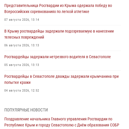
Представительница Росгвардии из Крыма одержала победу во
Всероссийских соревнованиях по легкой атлетике
07 августа 2026, 13:14
В Крыму росгвардейцы задержали подозреваемую в нанесении
телесных повреждений
06 августа 2026, 13:13
Росгвардейцы задержали нетрезвого водителя в Севастополе
05 августа 2026, 13:13
Росгвардейцы в Севастополе дважды задержали крымчанина при
попытке кражи
04 августа 2026, 12:52
В Симферополе сотрудники Росгвардии задержали нетрезвого
мужчину
ПОПУЛЯРНЫЕ НОВОСТИ
04 августа 2026, 12:50
Поздравление начальника Главного управления Росгвардии по
Республике Крым и городу Севастополю с Днём образования СОБР
Росгвардия в Крыму и Севастополе задержала ряд