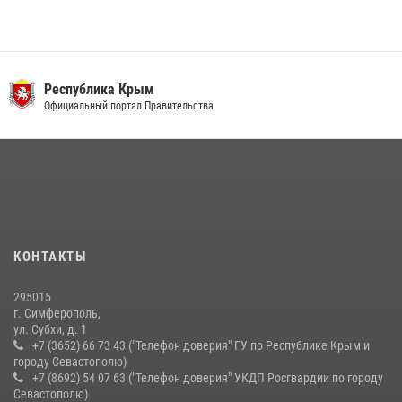
03 августа 2026, 14:08
В Ялте росгвардейцы задержали подозреваемого в краже
21 июля 2026, 13:18
Республика Крым
Росгвардейцы Крыма и Севастополя отметили День Крещения Руси
Официальный портал Правительства
28 июля 2026, 14:18
4
Подразделения вневедомственной охраны Росгвардии пресекли
серию правонарушений в Севастополе
15 июля 2026, 13:46
В крымской столице росгвардейцы задержали подозреваемую в
КОНТАКТЫ
краже из супермаркета
10 июля 2026, 15:10
295015
г. Симферополь,
ул. Субхи, д. 1
+7 (3652) 66 73 43 ("Телефон доверия" ГУ по Республике Крым и
городу Севастополю)
+7 (8692) 54 07 63 ("Телефон доверия" УКДП Росгвардии по городу
Севастополю)