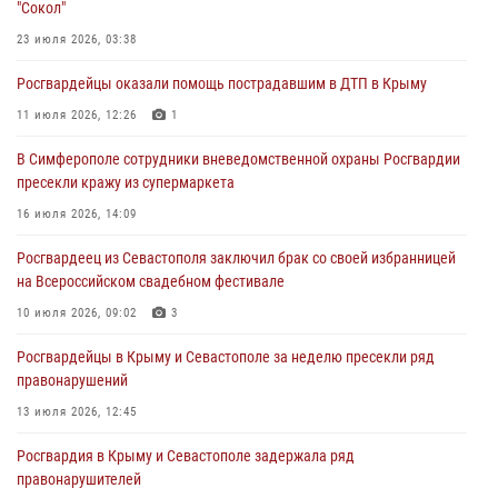
"Сокол"
правонарушителей
23 июля 2026, 03:38
03 августа 2026, 14:08
Росгвардейцы оказали помощь пострадавшим в ДТП в Крыму
В Симферополе росгвардейцы задержали гражданина,
подозреваемого в совершении серии краж
11 июля 2026, 12:26
1
31 июля 2026, 10:23
В Симферополе сотрудники вневедомственной охраны Росгвардии
пресекли кражу из супермаркета
Росгвардейцы оперативно задержали нарушителя на охраняемом
объекте в Севастополе
16 июля 2026, 14:09
30 июля 2026, 12:13
Росгвардеец из Севастополя заключил брак со своей избранницей
на Всероссийском свадебном фестивале
10 июля 2026, 09:02
3
Росгвардейцы в Крыму и Севастополе за неделю пресекли ряд
правонарушений
13 июля 2026, 12:45
Росгвардия в Крыму и Севастополе задержала ряд
правонарушителей