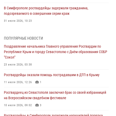
В Симферополе росгвардейцы задержали гражданина,
подозреваемого в совершении серии краж
31 июля 2026, 10:23
Росгвардейцы оперативно задержали нарушителя на охраняемом
объекте в Севастополе
ПОПУЛЯРНЫЕ НОВОСТИ
30 июля 2026, 12:13
Поздравление начальника Главного управления Росгвардии по
Республике Крым и городу Севастополю с Днём образования СОБР
Росгвардейцы Севастополя пресекли противоправные действия на
"Сокол"
охраняемом объекте
23 июля 2026, 03:38
29 июля 2026, 12:34
Росгвардейцы оказали помощь пострадавшим в ДТП в Крыму
Росгвардейцы Крыма и Севастополя отметили День Крещения Руси
11 июля 2026, 12:26
1
28 июля 2026, 14:18
4
Росгвардеец из Севастополя заключил брак со своей избранницей
В Симферополе сотрудники Росгвардии задержали подозреваемого
на Всероссийском свадебном фестивале
в краже из гипермаркета
10 июля 2026, 09:02
3
24 июля 2026, 12:21
Росгвардейцы в Симферополе задержали нарушителей порядка