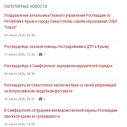
объекте в Севастополе
ПОПУЛЯРНЫЕ НОВОСТИ
30 июля 2026, 12:13
Поздравление начальника Главного управления Росгвардии по
Республике Крым и городу Севастополю с Днём образования СОБР
Росгвардейцы Севастополя пресекли противоправные действия на
"Сокол"
охраняемом объекте
23 июля 2026, 03:38
29 июля 2026, 12:34
Росгвардейцы оказали помощь пострадавшим в ДТП в Крыму
Росгвардейцы Крыма и Севастополя отметили День Крещения Руси
11 июля 2026, 12:26
1
28 июля 2026, 14:18
4
Росгвардейцы в Симферополе задержали нарушителей порядка
В Симферополе сотрудники Росгвардии задержали подозреваемого
в краже из гипермаркета
09 июля 2026, 09:39
24 июля 2026, 12:21
Росгвардеец из Севастополя заключил брак со своей избранницей
на Всероссийском свадебном фестивале
10 июля 2026, 09:02
3
В Симферополе сотрудники вневедомственной охраны Росгвардии
пресекли кражу из супермаркета
16 июля 2026, 14:09