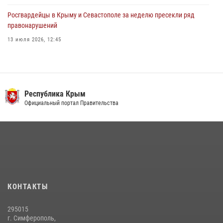
Росгвардейцы в Крыму и Севастополе за неделю пресекли ряд
правонарушений
13 июля 2026, 12:45
Росгвардия в Крыму и Севастополе задержала ряд
правонарушителей
03 августа 2026, 14:08
Республика Крым
В Ялте росгвардейцы задержали подозреваемого в краже
Официальный портал Правительства
21 июля 2026, 13:18
Подразделения вневедомственной охраны Росгвардии пресекли
серию правонарушений в Севастополе
15 июля 2026, 13:46
В крымской столице росгвардейцы задержали подозреваемую в
КОНТАКТЫ
краже из супермаркета
10 июля 2026, 15:10
295015
г. Симферополь,