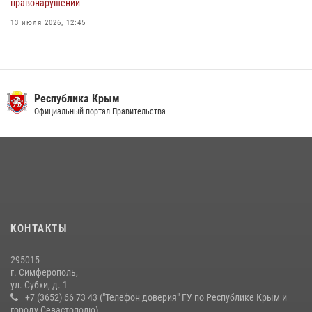
правонарушений
13 июля 2026, 12:45
В Ялте росгвардейцы задержали подозреваемого в краже
21 июля 2026, 13:18
Росгвардия в Крыму и Севастополе задержала ряд
Республика Крым
правонарушителей
Официальный портал Правительства
03 августа 2026, 14:08
Подразделения вневедомственной охраны Росгвардии пресекли
серию правонарушений в Севастополе
15 июля 2026, 13:46
В крымской столице росгвардейцы задержали подозреваемую в
КОНТАКТЫ
краже из супермаркета
10 июля 2026, 15:10
295015
г. Симферополь,
ул. Субхи, д. 1
+7 (3652) 66 73 43 ("Телефон доверия" ГУ по Республике Крым и
городу Севастополю)