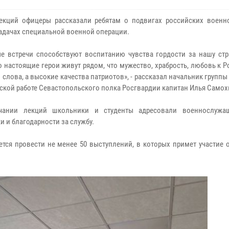
екций офицеры рассказали ребятам о подвигах российских военн
задачах специальной военной операции.
е встречи способствуют воспитанию чувства гордости за нашу стра
о настоящие герои живут рядом, что мужество, храбрость, любовь к Р
 слова, а высокие качества патриотов», - рассказал начальник группы
ской работе Севастопольского полка Росгвардии капитан Илья Самох
чании лекций школьники и студенты адресовали военнослужа
и и благодарности за службу.
тся провести не менее 50 выступлений, в которых примет участие 