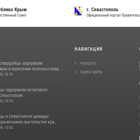
ублика Крым
г. Севастополь
рственный Совет
Официальный портал Правитель
И
НАВИГАЦИЯ
сгвардейцы задержали
Новости
ую в нанесении телесных повр...
Карта сайта
26, 13:13
цы задержали нетрезвого
 Севастополе
26, 13:13
цы в Севастополе дважды
крымчанина при попытке кра...
26, 12:52