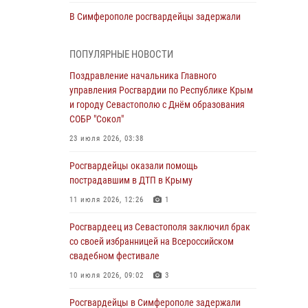
В Симферополе росгвардейцы задержали
гражданина, подозреваемого в совершении
серии краж
ПОПУЛЯРНЫЕ НОВОСТИ
31 июля 2026, 10:23
Поздравление начальника Главного
управления Росгвардии по Республике Крым
Росгвардейцы оперативно задержали
и городу Севастополю с Днём образования
нарушителя на охраняемом объекте в
СОБР "Сокол"
Севастополе
23 июля 2026, 03:38
30 июля 2026, 12:13
Росгвардейцы оказали помощь
Росгвардейцы Севастополя пресекли
пострадавшим в ДТП в Крыму
противоправные действия на охраняемом
объекте
11 июля 2026, 12:26
1
29 июля 2026, 12:34
Росгвардеец из Севастополя заключил брак
со своей избранницей на Всероссийском
Росгвардейцы Крыма и Севастополя
свадебном фестивале
отметили День Крещения Руси
10 июля 2026, 09:02
3
28 июля 2026, 14:18
4
Росгвардейцы в Симферополе задержали
В Симферополе сотрудники Росгвардии