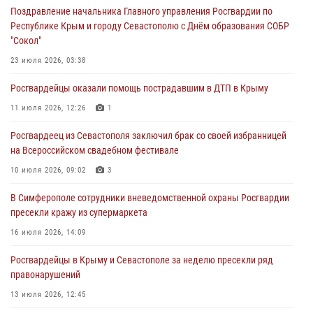
04 августа 2026, 12:50
Поздравление начальника Главного управления Росгвардии по
Республике Крым и городу Севастополю с Днём образования СОБР
Росгвардия в Крыму и Севастополе задержала ряд
"Сокол"
правонарушителей
23 июля 2026, 03:38
03 августа 2026, 14:08
Росгвардейцы оказали помощь пострадавшим в ДТП в Крыму
В Симферополе росгвардейцы задержали гражданина,
подозреваемого в совершении серии краж
11 июля 2026, 12:26
1
31 июля 2026, 10:23
Росгвардеец из Севастополя заключил брак со своей избранницей
на Всероссийском свадебном фестивале
Росгвардейцы оперативно задержали нарушителя на охраняемом
объекте в Севастополе
10 июля 2026, 09:02
3
30 июля 2026, 12:13
В Симферополе сотрудники вневедомственной охраны Росгвардии
пресекли кражу из супермаркета
16 июля 2026, 14:09
Росгвардейцы в Крыму и Севастополе за неделю пресекли ряд
правонарушений
13 июля 2026, 12:45