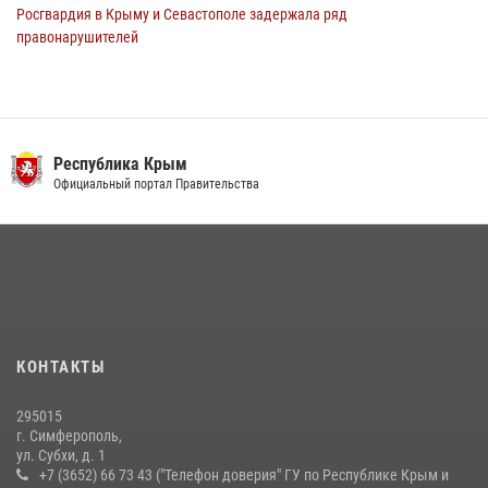
Росгвардия в Крыму и Севастополе задержала ряд
правонарушителей
03 августа 2026, 14:08
В Ялте росгвардейцы задержали подозреваемого в краже
21 июля 2026, 13:18
Республика Крым
Росгвардейцы Крыма и Севастополя отметили День Крещения Руси
Официальный портал Правительства
28 июля 2026, 14:18
4
Подразделения вневедомственной охраны Росгвардии пресекли
серию правонарушений в Севастополе
15 июля 2026, 13:46
В крымской столице росгвардейцы задержали подозреваемую в
КОНТАКТЫ
краже из супермаркета
10 июля 2026, 15:10
295015
г. Симферополь,
ул. Субхи, д. 1
+7 (3652) 66 73 43 ("Телефон доверия" ГУ по Республике Крым и