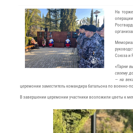
На торж
операци
Росгвард
организа
Мемориа
руководс
Союза и 
«Парни в
своему до
— на век
церемонии заместитель командира батальона по военно-по
В завершении церемонии участники возложили цветы к ме