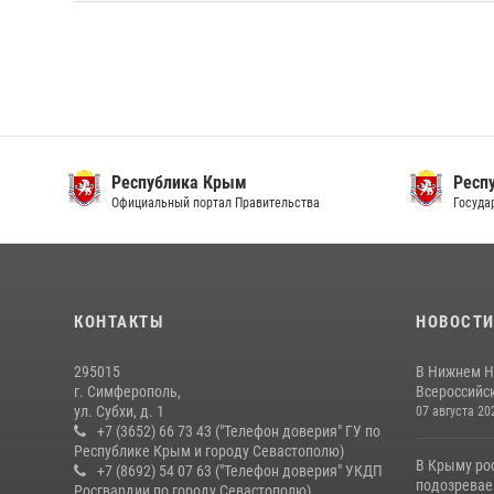
Республика Крым
йт
Официальный портал Правительства
КОНТАКТЫ
НОВОСТ
295015
В Нижнем Н
г. Симферополь,
Всероссийск
ул. Субхи, д. 1
07 августа 20
+7 (3652) 66 73 43 ("Телефон доверия" ГУ по
Республике Крым и городу Севастополю)
В Крыму ро
+7 (8692) 54 07 63 ("Телефон доверия" УКДП
подозревае
Росгвардии по городу Севастополю)