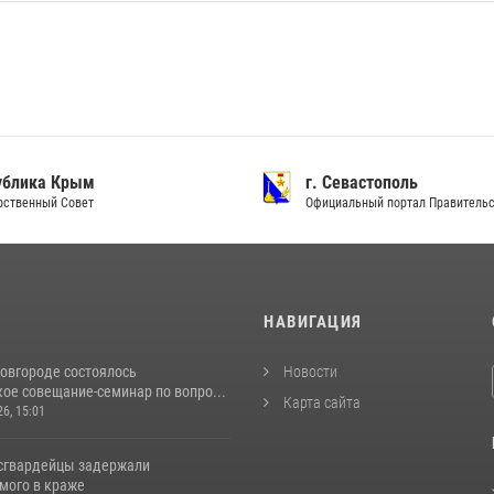
Республика Крым
г. Сева
Государственный Совет
Официальн
И
НАВИГАЦИЯ
овгороде состоялось
Новости
ое совещание-семинар по вопро...
Карта сайта
26, 15:01
сгвардейцы задержали
мого в краже