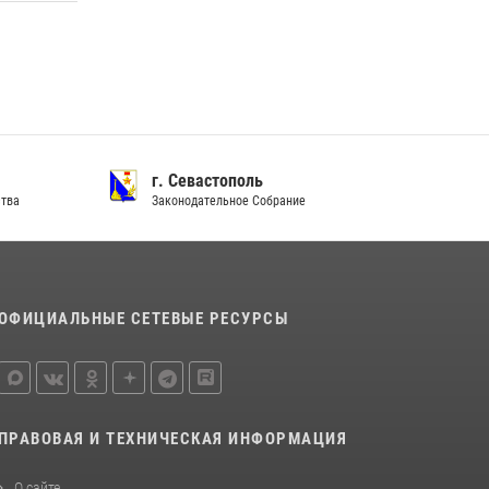
Подразделения вневедомственной охраны
Росгвардии пресекли серию правонарушений
в Севастополе
15 июля 2026, 13:46
В крымской столице росгвардейцы
задержали подозреваемую в краже из
супермаркета
стополь
г. Севастополь
ый портал Правительства
Законодательное Собрание
10 июля 2026, 15:10
ОФИЦИАЛЬНЫЕ СЕТЕВЫЕ РЕСУРСЫ
ПРАВОВАЯ И ТЕХНИЧЕСКАЯ ИНФОРМАЦИЯ
О сайте