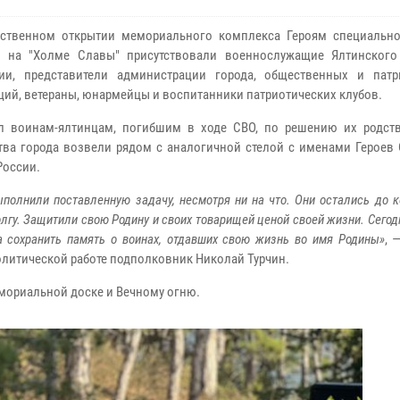
ественном открытии мемориального комплекса Героям специальн
и на "Холме Славы" присутствовали военнослужащие Ялтинского
ии, представители администрации города, общественных и патр
ций, ветераны, юнармейцы и воспитанники патриотических клубов.
л воинам-ялтинцам, погибшим в ходе СВО, по решению их родст
тва города возвели рядом с аналогичной стелой с именами Героев 
России.
ыполнили поставленную задачу, несмотря ни на что. Они остались до 
лгу. Защитили свою Родину и своих товарищей ценой своей жизни. Сегод
а сохранить память о воинах, отдавших свою жизнь во имя Родины»
, 
литической работе подполковник Николай Турчин.
мориальной доске и Вечному огню.