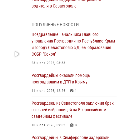
водителя в Севастополе
05 августа 2026, 13:13
ПОПУЛЯРНЫЕ НОВОСТИ
Росгвардейцы в Севастополе дважды
задержали крымчанина при попытке кражи
Поздравление начальника Главного
управления Росгвардии по Республике Крым
04 августа 2026, 12:52
и городу Севастополю с Днём образования
СОБР "Сокол"
В Симферополе сотрудники Росгвардии
задержали нетрезвого мужчину
23 июля 2026, 03:38
04 августа 2026, 12:50
Росгвардейцы оказали помощь
пострадавшим в ДТП в Крыму
Росгвардия в Крыму и Севастополе
задержала ряд правонарушителей
11 июля 2026, 12:26
1
03 августа 2026, 14:08
Росгвардеец из Севастополя заключил брак
со своей избранницей на Всероссийском
В Симферополе росгвардейцы задержали
свадебном фестивале
гражданина, подозреваемого в совершении
серии краж
10 июля 2026, 09:02
3
31 июля 2026, 10:23
Росгвардейцы в Симферополе задержали