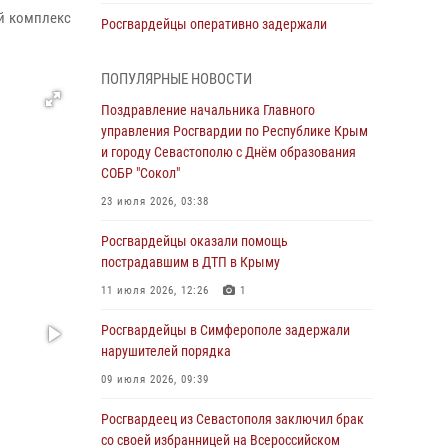
ий комплекс
Росгвардейцы оперативно задержали
нарушителя на охраняемом объекте в
Севастополе
ПОПУЛЯРНЫЕ НОВОСТИ
30 июля 2026, 12:13
Поздравление начальника Главного
управления Росгвардии по Республике Крым
Росгвардейцы Севастополя пресекли
и городу Севастополю с Днём образования
противоправные действия на охраняемом
СОБР "Сокол"
объекте
23 июля 2026, 03:38
29 июля 2026, 12:34
Росгвардейцы оказали помощь
Росгвардейцы Крыма и Севастополя
пострадавшим в ДТП в Крыму
отметили День Крещения Руси
11 июля 2026, 12:26
1
28 июля 2026, 14:18
4
Росгвардейцы в Симферополе задержали
В Симферополе сотрудники Росгвардии
нарушителей порядка
задержали подозреваемого в краже из
гипермаркета
09 июля 2026, 09:39
24 июля 2026, 12:21
Росгвардеец из Севастополя заключил брак
со своей избранницей на Всероссийском
Поздравление начальника Главного