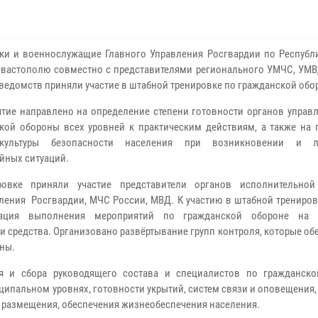
ки и военнослужащие Главного Управления Росгвардии по Республ
евастополю совместно с представителями регионального УМЧС, УМВ
ведомств приняли участие в штабной тренировке по гражданской обо
тие направлено на определение степени готовности органов управл
кой обороны всех уровней к практическим действиям, а также на
культуры безопасности населения при возникновении и л
йных ситуаций.
ровке приняли участие представители органов исполнительно
ления Росгвардии, МЧС России, МВД. К участию в штабной трениров
зация выполнения мероприятий по гражданской обороне на т
и средства. Организовано развёртывание групп контроля, которые о
ны.
я и сбора руководящего состава и специалистов по гражданско
ципальном уровнях, готовности укрытий, систем связи и оповещения
 размещения, обеспечения жизнеобеспечения населения.