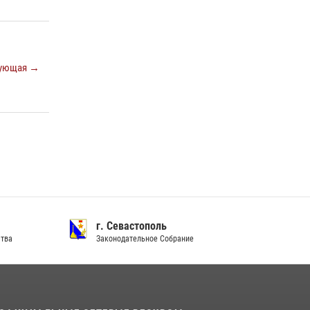
Подразделения вневедомственной охраны
Росгвардии пресекли серию правонарушений
в Севастополе
15 июля 2026, 13:46
ующая →
В крымской столице росгвардейцы
задержали подозреваемую в краже из
супермаркета
10 июля 2026, 15:10
г. Севастополь
ства
Законодательное Собрание