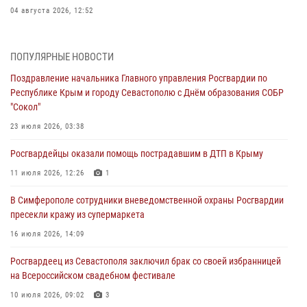
04 августа 2026, 12:52
В Симферополе сотрудники Росгвардии задержали нетрезвого
мужчину
ПОПУЛЯРНЫЕ НОВОСТИ
04 августа 2026, 12:50
Поздравление начальника Главного управления Росгвардии по
Республике Крым и городу Севастополю с Днём образования СОБР
Росгвардия в Крыму и Севастополе задержала ряд
"Сокол"
правонарушителей
23 июля 2026, 03:38
03 августа 2026, 14:08
Росгвардейцы оказали помощь пострадавшим в ДТП в Крыму
В Симферополе росгвардейцы задержали гражданина,
подозреваемого в совершении серии краж
11 июля 2026, 12:26
1
31 июля 2026, 10:23
В Симферополе сотрудники вневедомственной охраны Росгвардии
пресекли кражу из супермаркета
Росгвардейцы оперативно задержали нарушителя на охраняемом
объекте в Севастополе
16 июля 2026, 14:09
30 июля 2026, 12:13
Росгвардеец из Севастополя заключил брак со своей избранницей
на Всероссийском свадебном фестивале
10 июля 2026, 09:02
3