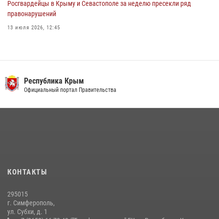
Росгвардейцы в Крыму и Севастополе за неделю пресекли ряд
правонарушений
13 июля 2026, 12:45
В Ялте росгвардейцы задержали подозреваемого в краже
21 июля 2026, 13:18
Росгвардия в Крыму и Севастополе задержала ряд
Республика Крым
правонарушителей
Официальный портал Правительства
03 августа 2026, 14:08
Подразделения вневедомственной охраны Росгвардии пресекли
серию правонарушений в Севастополе
15 июля 2026, 13:46
В крымской столице росгвардейцы задержали подозреваемую в
КОНТАКТЫ
краже из супермаркета
10 июля 2026, 15:10
295015
г. Симферополь,
ул. Субхи, д. 1