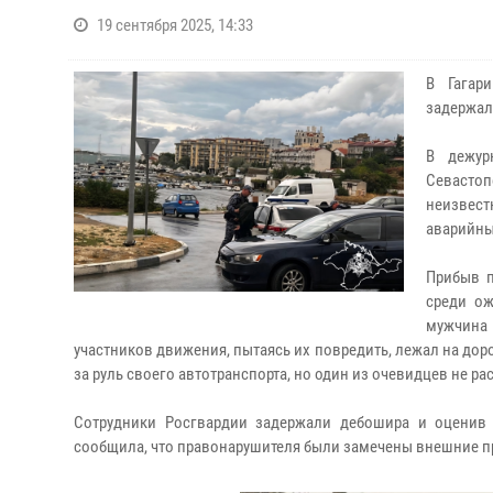
19 сентября 2025, 14:33
В Гагар
задержал
В дежур
Севастоп
неизвес
аварийны
Прибыв п
среди ож
мужчина
участников движения, пытаясь их повредить, лежал на до
за руль своего автотранспорта, но один из очевидцев не р
Сотрудники Росгвардии задержали дебошира и оценив 
сообщила, что правонарушителя были замечены внешние п