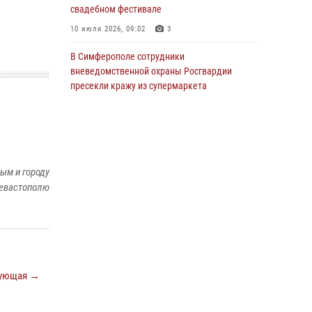
свадебном фестивале
Росгвардейцы оперативно задержали
нарушителя на охраняемом объекте в
10 июля 2026, 09:02
3
Севастополе
В Симферополе сотрудники
30 июля 2026, 12:13
вневедомственной охраны Росгвардии
пресекли кражу из супермаркета
16 июля 2026, 14:09
Росгвардейцы в Крыму и Севастополе за
неделю пресекли ряд правонарушений
13 июля 2026, 12:45
ым и городу
евастополю
Росгвардия в Крыму и Севастополе
задержала ряд правонарушителей
03 августа 2026, 14:08
Росгвардейцы Крыма и Севастополя
отметили День Крещения Руси
ующая →
28 июля 2026, 14:18
4