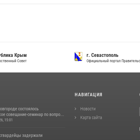
ублика Крым
г. Севастополь
рственный Совет
Официальный портал Правитель
И
НАВИГАЦИЯ
овгороде состоялось
Новости
ое совещание-семинар по вопро...
Карта сайта
26, 15:01
сгвардейцы задержали