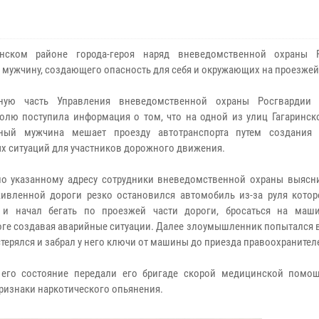
инском районе города-героя наряд вневедомственной охраны 
 мужчину, создающего опасность для себя и окружающих на проезжей
ную часть Управления вневедомственной охраны Росгвардии 
олю поступила информация о том, что на одной из улиц Гагаринско
тный мужчина мешает проезду автотранспорта путем создания
х ситуаций для участников дорожного движения.
о указанному адресу сотрудники вневедомственной охраны выясни
ивленной дороги резко остановился автомобиль из-за руля кото
 и начал бегать по проезжей части дороги, бросаться на маш
роге создавая аварийные ситуации. Далее злоумышленник попытался 
астерялся и забрал у него ключи от машины до приезда правоохранител
его состояние передали его бригаде скорой медицинской помощ
ризнаки наркотического опьянения.