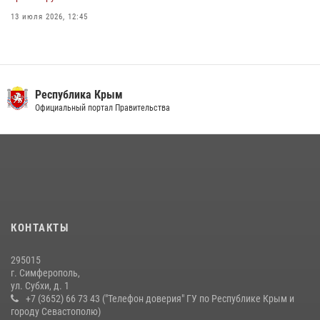
13 июля 2026, 12:45
В Ялте росгвардейцы задержали подозреваемого в краже
21 июля 2026, 13:18
Росгвардия в Крыму и Севастополе задержала ряд
Республика Крым
правонарушителей
Официальный портал Правительства
03 августа 2026, 14:08
Росгвардейцы Крыма и Севастополя отметили День Крещения Руси
28 июля 2026, 14:18
4
Подразделения вневедомственной охраны Росгвардии пресекли
серию правонарушений в Севастополе
КОНТАКТЫ
15 июля 2026, 13:46
295015
г. Симферополь,
ул. Субхи, д. 1
+7 (3652) 66 73 43 ("Телефон доверия" ГУ по Республике Крым и
городу Севастополю)