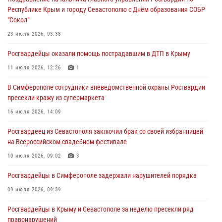
Республике Крым и городу Севастополю с Днём образования СОБР
Росгвардия в Крыму и Севастополе задержала ряд
"Сокол"
правонарушителей
23 июля 2026, 03:38
03 августа 2026, 14:08
Росгвардейцы оказали помощь пострадавшим в ДТП в Крыму
В Симферополе росгвардейцы задержали гражданина,
подозреваемого в совершении серии краж
11 июля 2026, 12:26
1
31 июля 2026, 10:23
В Симферополе сотрудники вневедомственной охраны Росгвардии
пресекли кражу из супермаркета
Росгвардейцы оперативно задержали нарушителя на охраняемом
объекте в Севастополе
16 июля 2026, 14:09
30 июля 2026, 12:13
Росгвардеец из Севастополя заключил брак со своей избранницей
на Всероссийском свадебном фестивале
10 июля 2026, 09:02
3
Росгвардейцы в Симферополе задержали нарушителей порядка
09 июля 2026, 09:39
Росгвардейцы в Крыму и Севастополе за неделю пресекли ряд
правонарушений