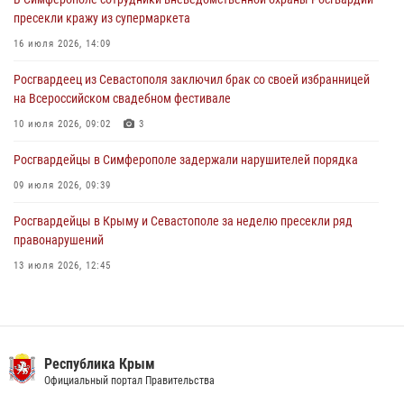
пресекли кражу из супермаркета
Росгвардейцы оперативно задержали нарушителя на охраняемом
объекте в Севастополе
16 июля 2026, 14:09
30 июля 2026, 12:13
Росгвардеец из Севастополя заключил брак со своей избранницей
на Всероссийском свадебном фестивале
10 июля 2026, 09:02
3
Росгвардейцы в Симферополе задержали нарушителей порядка
09 июля 2026, 09:39
Росгвардейцы в Крыму и Севастополе за неделю пресекли ряд
правонарушений
13 июля 2026, 12:45
В Ялте росгвардейцы задержали подозреваемого в краже
21 июля 2026, 13:18
Росгвардия в Крыму и Севастополе задержала ряд
Республика Крым
правонарушителей
Официальный портал Правительства