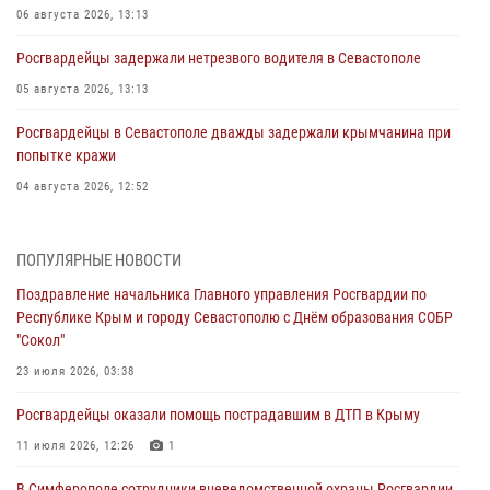
06 августа 2026, 13:13
Росгвардейцы задержали нетрезвого водителя в Севастополе
05 августа 2026, 13:13
Росгвардейцы в Севастополе дважды задержали крымчанина при
попытке кражи
04 августа 2026, 12:52
В Симферополе сотрудники Росгвардии задержали нетрезвого
мужчину
ПОПУЛЯРНЫЕ НОВОСТИ
04 августа 2026, 12:50
Поздравление начальника Главного управления Росгвардии по
Республике Крым и городу Севастополю с Днём образования СОБР
Росгвардия в Крыму и Севастополе задержала ряд
"Сокол"
правонарушителей
23 июля 2026, 03:38
03 августа 2026, 14:08
Росгвардейцы оказали помощь пострадавшим в ДТП в Крыму
В Симферополе росгвардейцы задержали гражданина,
подозреваемого в совершении серии краж
11 июля 2026, 12:26
1
31 июля 2026, 10:23
В Симферополе сотрудники вневедомственной охраны Росгвардии