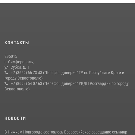
03 августа 2026, 14:08
Подразделения вневедомственной охраны Росгвардии пресекли
серию правонарушений в Севастополе
15 июля 2026, 13:46
Росгвардейцы Крыма и Севастополя отметили День Крещения Руси
КОНТАКТЫ
28 июля 2026, 14:18
4
295015
г. Симферополь,
ул. Субхи, д. 1
+7 (3652) 66 73 43 ("Телефон доверия" ГУ по Республике Крым и
городу Севастополю)
+7 (8692) 54 07 63 ("Телефон доверия" УКДП Росгвардии по городу
Севастополю)
НОВОСТИ
В Нижнем Новгороде состоялось Всероссийское совещание-семинар