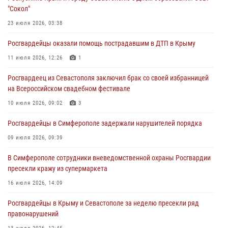
Росгвардия в Крыму и Севастополе задержала ряд
"Сокол"
правонарушителей
23 июля 2026, 03:38
03 августа 2026, 14:08
Росгвардейцы оказали помощь пострадавшим в ДТП в Крыму
В Симферополе росгвардейцы задержали гражданина,
подозреваемого в совершении серии краж
11 июля 2026, 12:26
1
31 июля 2026, 10:23
Росгвардеец из Севастополя заключил брак со своей избранницей
на Всероссийском свадебном фестивале
Росгвардейцы оперативно задержали нарушителя на охраняемом
объекте в Севастополе
10 июля 2026, 09:02
3
30 июля 2026, 12:13
Росгвардейцы в Симферополе задержали нарушителей порядка
09 июля 2026, 09:39
В Симферополе сотрудники вневедомственной охраны Росгвардии
пресекли кражу из супермаркета
16 июля 2026, 14:09
Росгвардейцы в Крыму и Севастополе за неделю пресекли ряд
правонарушений