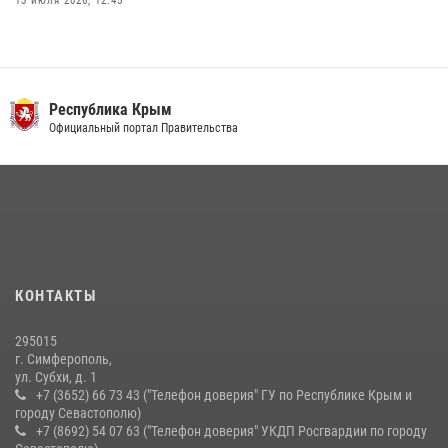
13 июля 2026, 12:45
Росгвардия в Крыму и Севастополе задержала ряд
правонарушителей
03 августа 2026, 14:08
Республика Крым
В Ялте росгвардейцы задержали подозреваемого в краже
Официальный портал Правительства
21 июля 2026, 13:18
Подразделения вневедомственной охраны Росгвардии пресекли
серию правонарушений в Севастополе
15 июля 2026, 13:46
В крымской столице росгвардейцы задержали подозреваемую в
КОНТАКТЫ
краже из супермаркета
10 июля 2026, 15:10
295015
г. Симферополь,
ул. Субхи, д. 1
+7 (3652) 66 73 43 ("Телефон доверия" ГУ по Республике Крым и
городу Севастополю)
+7 (8692) 54 07 63 ("Телефон доверия" УКДП Росгвардии по городу