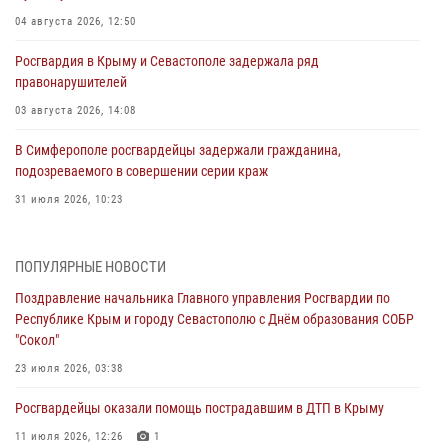
04 августа 2026, 12:50
Росгвардия в Крыму и Севастополе задержала ряд
правонарушителей
03 августа 2026, 14:08
В Симферополе росгвардейцы задержали гражданина,
подозреваемого в совершении серии краж
31 июля 2026, 10:23
Росгвардейцы оперативно задержали нарушителя на охраняемом
объекте в Севастополе
ПОПУЛЯРНЫЕ НОВОСТИ
30 июля 2026, 12:13
Поздравление начальника Главного управления Росгвардии по
Республике Крым и городу Севастополю с Днём образования СОБР
Росгвардейцы Севастополя пресекли противоправные действия на
"Сокол"
охраняемом объекте
23 июля 2026, 03:38
29 июля 2026, 12:34
Росгвардейцы оказали помощь пострадавшим в ДТП в Крыму
Росгвардейцы Крыма и Севастополя отметили День Крещения Руси
11 июля 2026, 12:26
1
28 июля 2026, 14:18
4