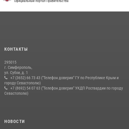
правонарушителей
Официальный портал Правительства
03 августа 2026, 14:08
Подразделения вневедомственной охраны Росгвардии пресекли
серию правонарушений в Севастополе
15 июля 2026, 13:46
В крымской столице росгвардейцы задержали подозреваемую в
КОНТАКТЫ
краже из супермаркета
10 июля 2026, 15:10
295015
г. Симферополь,
ул. Субхи, д. 1
+7 (3652) 66 73 43 ("Телефон доверия" ГУ по Республике Крым и
городу Севастополю)
+7 (8692) 54 07 63 ("Телефон доверия" УКДП Росгвардии по городу
Севастополю)
НОВОСТИ