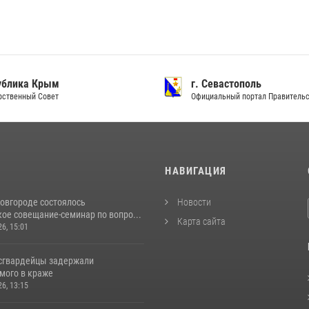
ублика Крым
г. Севастополь
рственный Совет
Официальный портал Правитель
И
НАВИГАЦИЯ
овгороде состоялось
Новости
ое совещание-семинар по вопро...
Карта сайта
26, 15:01
сгвардейцы задержали
мого в краже
26, 13:15