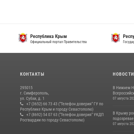
Республика Крым
Респ
Официальный портал Правительства
Госуда
КОНТАКТЫ
НОВОСТ
295015
В Нижнем Н
г. Симферополь,
Всероссийск
ул. Субхи, д. 1
07 августа 20
+7 (3652) 66 73 43 ("Телефон доверия" ГУ по
Республике Крым и городу Севастополю)
В Крыму ро
+7 (8692) 54 07 63 ("Телефон доверия" УКДП
подозревае
Росгвардии по городу Севастополю)
07 августа 20