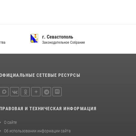
Подразделения вневедомственной охраны
Росгвардии пресекли серию правонарушений
в Севастополе
15 июля 2026, 13:46
В крымской столице росгвардейцы
г. Севастополь
ства
задержали подозреваемую в краже из
Законодательное Собрание
супермаркета
10 июля 2026, 15:10
ОФИЦИАЛЬНЫЕ СЕТЕВЫЕ РЕСУРСЫ
ПРАВОВАЯ И ТЕХНИЧЕСКАЯ ИНФОРМАЦИЯ
О сайте
Об использовании информации сайта