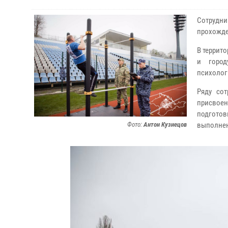
Сотрудн
прохожде
В террит
и город
психолог
Ряду сот
присвое
подгото
Фото:
Антон Кузнецов
выполнен