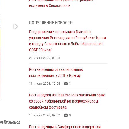
водителя в Севастополе
05 августа 2026, 13:13
ПОПУЛЯРНЫЕ НОВОСТИ
Росгвардейцы в Севастополе дважды
задержали крымчанина при попытке кражи
Поздравление начальника Главного
управления Росгвардии по Республике Крым
04 августа 2026, 12:52
и городу Севастополю с Днём образования
СОБР "Сокол"
В Симферополе сотрудники Росгвардии
задержали нетрезвого мужчину
23 июля 2026, 03:38
04 августа 2026, 12:50
Росгвардейцы оказали помощь
пострадавшим в ДТП в Крыму
Росгвардия в Крыму и Севастополе
задержала ряд правонарушителей
11 июля 2026, 12:26
1
03 августа 2026, 14:08
Росгвардеец из Севастополя заключил брак
со своей избранницей на Всероссийском
В Симферополе росгвардейцы задержали
свадебном фестивале
гражданина, подозреваемого в совершении
серии краж
10 июля 2026, 09:02
3
он Кузнецов
31 июля 2026, 10:23
Росгвардейцы в Симферополе задержали