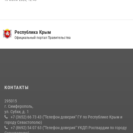
В Ялте росгвардейцы задержали подозреваемого в краже
21 июля 2026, 13:18
Росгвардия в Крыму и Севастополе задержала ряд
Республика Крым
правонарушителей
Официальный портал Правительства
03 августа 2026, 14:08
Подразделения вневедомственной охраны Росгвардии пресекли
серию правонарушений в Севастополе
15 июля 2026, 13:46
В крымской столице росгвардейцы задержали подозреваемую в
КОНТАКТЫ
краже из супермаркета
10 июля 2026, 15:10
295015
г. Симферополь,
ул. Субхи, д. 1
+7 (3652) 66 73 43 ("Телефон доверия" ГУ по Республике Крым и
городу Севастополю)
+7 (8692) 54 07 63 ("Телефон доверия" УКДП Росгвардии по городу
Севастополю)