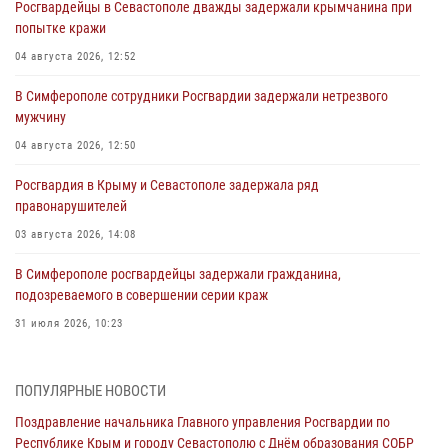
Росгвардейцы в Севастополе дважды задержали крымчанина при
попытке кражи
04 августа 2026, 12:52
В Симферополе сотрудники Росгвардии задержали нетрезвого
мужчину
04 августа 2026, 12:50
Росгвардия в Крыму и Севастополе задержала ряд
правонарушителей
03 августа 2026, 14:08
В Симферополе росгвардейцы задержали гражданина,
подозреваемого в совершении серии краж
31 июля 2026, 10:23
Росгвардейцы оперативно задержали нарушителя на охраняемом
объекте в Севастополе
ПОПУЛЯРНЫЕ НОВОСТИ
30 июля 2026, 12:13
Поздравление начальника Главного управления Росгвардии по
Республике Крым и городу Севастополю с Днём образования СОБР