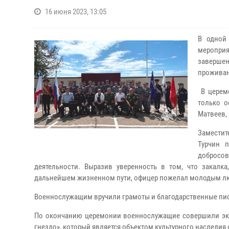
16 июня 2023, 13:05
В одной
меропри
завершен
проживан
В церемо
только 
Матвеев,
Заместит
Турчин 
добросо
деятельности. Выразив уверенность в том, что закалк
дальнейшем жизненном пути, офицер пожелал молодым лю
Военнослужащим вручили грамоты и благодарственные пис
По окончанию церемонии военнослужащие совершили экс
гнездо», который является объектом культурного наследия