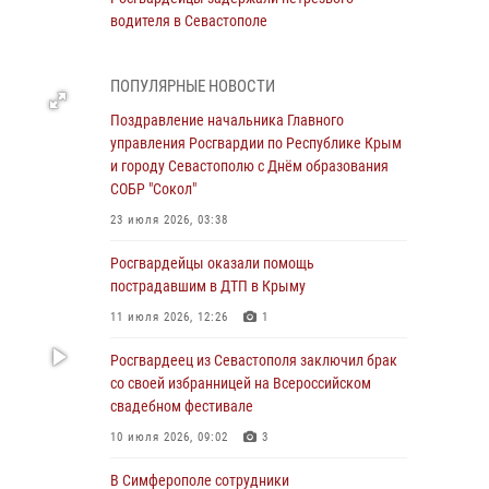
водителя в Севастополе
05 августа 2026, 13:13
ПОПУЛЯРНЫЕ НОВОСТИ
Росгвардейцы в Севастополе дважды
задержали крымчанина при попытке кражи
Поздравление начальника Главного
управления Росгвардии по Республике Крым
04 августа 2026, 12:52
и городу Севастополю с Днём образования
СОБР "Сокол"
В Симферополе сотрудники Росгвардии
задержали нетрезвого мужчину
23 июля 2026, 03:38
04 августа 2026, 12:50
Росгвардейцы оказали помощь
пострадавшим в ДТП в Крыму
Росгвардия в Крыму и Севастополе
задержала ряд правонарушителей
11 июля 2026, 12:26
1
03 августа 2026, 14:08
Росгвардеец из Севастополя заключил брак
со своей избранницей на Всероссийском
В Симферополе росгвардейцы задержали
свадебном фестивале
гражданина, подозреваемого в совершении
серии краж
10 июля 2026, 09:02
3
31 июля 2026, 10:23
В Симферополе сотрудники