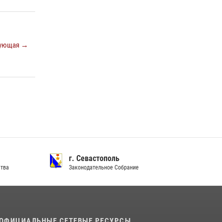
Подразделения вневедомственной охраны
Росгвардии пресекли серию правонарушений
в Севастополе
15 июля 2026, 13:46
ующая →
В крымской столице росгвардейцы
задержали подозреваемую в краже из
супермаркета
10 июля 2026, 15:10
г. Севастополь
ства
Законодательное Собрание
ОФИЦИАЛЬНЫЕ СЕТЕВЫЕ РЕСУРСЫ