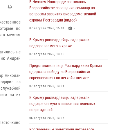
В Нижнем Новгороде состоялось
Всероссийское совещание-семинар по
вопросам развития вневедомственной
охраны Росгвардии (видео)
жественное
которые по
07 августа 2026, 15:01
5
я к местам
В Крыму росгвардейцы задержали
подозреваемого в краже
атились не
07 августа 2026, 13:15
ник Андрей
Представительница Росгвардии из Крыма
одержала победу во Всероссийских
ор Николай
соревнованиях по легкой атлетике
годарил за
07 августа 2026, 13:14
служебной
рьем на их
В Крыму росгвардейцы задержали
подозреваемую в нанесении телесных
повреждений
06 августа 2026, 13:13
Ласточкино
Росгвардейцы задержали нетрезвого