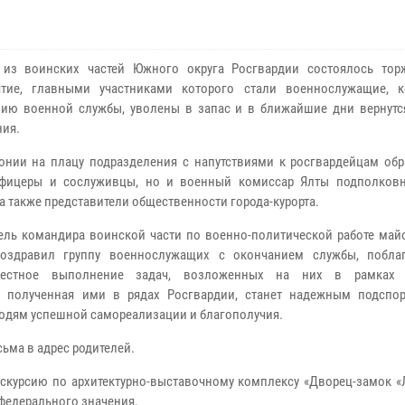
 из воинских частей Южного округа Росгвардии состоялось тор
ятие, главными участниками которого стали военнослужащие, 
ию военной службы, уволены в запас и в ближайшие дни вернутс
ия.
нии на плацу подразделения с напутствиями к росгвардейцам обр
офицеры и сослуживцы, но и военный комиссар Ялты подполков
 а также представители общественности города-курорта.
ель командира воинской части по военно-политической работе май
поздравил группу военнослужащих с окончанием службы, побла
вестное выполнение задач, возложенных на них в рамках 
а, полученная ими в рядах Росгвардии, станет надежным подспо
дям успешной самореализации и благополучия.
ьма в адрес родителей.
курсию по архитектурно-выставочному комплексу «Дворец-замок «
 федерального значения.