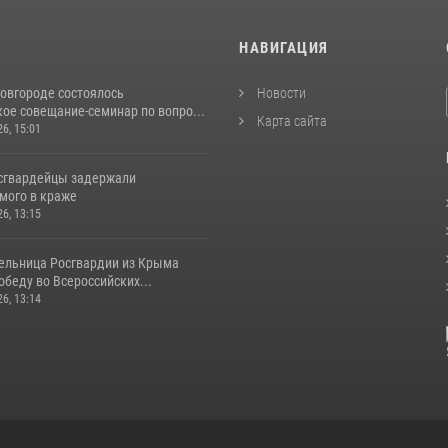
И
НАВИГАЦИЯ
овгороде состоялось
Новости
ое совещание-семинар по вопро...
Карта сайта
26, 15:01
сгвардейцы задержали
мого в краже
26, 13:15
ельница Росгвардии из Крыма
беду во Всероссийских...
26, 13:14