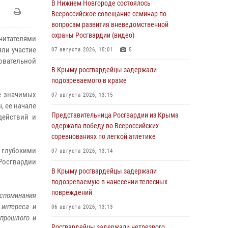
В Нижнем Новгороде состоялось
Всероссийское совещание-семинар по
вопросам развития вневедомственной
охраны Росгвардии (видео)
читателями
яли участие
07 августа 2026, 15:01
5
овательной
В Крыму росгвардейцы задержали
подозреваемого в краже
е значимых
07 августа 2026, 13:15
, ее начале
Представительница Росгвардии из Крыма
действий и
одержала победу во Всероссийских
соревнованиях по легкой атлетике
 глубокими
07 августа 2026, 13:14
Росгвардии
В Крыму росгвардейцы задержали
подозреваемую в нанесении телесных
повреждений
оспоминания
 интереса и
06 августа 2026, 13:13
 прошлого и
Росгвардейцы задержали нетрезвого