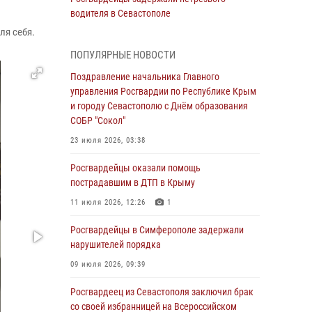
водителя в Севастополе
ля себя.
05 августа 2026, 13:13
ПОПУЛЯРНЫЕ НОВОСТИ
Росгвардейцы в Севастополе дважды
задержали крымчанина при попытке кражи
Поздравление начальника Главного
управления Росгвардии по Республике Крым
04 августа 2026, 12:52
и городу Севастополю с Днём образования
СОБР "Сокол"
В Симферополе сотрудники Росгвардии
задержали нетрезвого мужчину
23 июля 2026, 03:38
04 августа 2026, 12:50
Росгвардейцы оказали помощь
пострадавшим в ДТП в Крыму
Росгвардия в Крыму и Севастополе
задержала ряд правонарушителей
11 июля 2026, 12:26
1
03 августа 2026, 14:08
Росгвардейцы в Симферополе задержали
нарушителей порядка
В Симферополе росгвардейцы задержали
гражданина, подозреваемого в совершении
09 июля 2026, 09:39
серии краж
Росгвардеец из Севастополя заключил брак
31 июля 2026, 10:23
со своей избранницей на Всероссийском