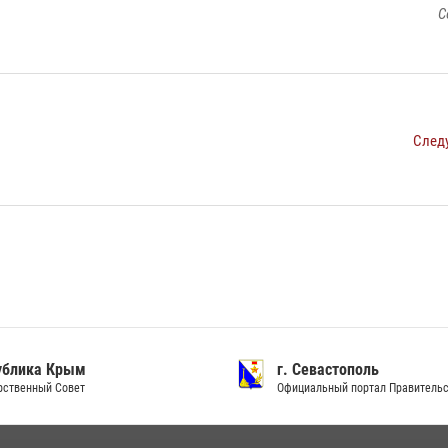
С
След
ублика Крым
г. Севастополь
рственный Совет
Официальный портал Правитель