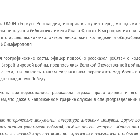
к ОМОН «Беркут» Росгвардии, историк выступил перед молодыми 
льной научной библиотеки имени Ивана Франко. В мероприятии прин
 и старшеклассники-волонтеры нескольких колледжей и общеобраз
6 Симферополя.
я географические карты, офицер подробно рассказал ребятам о ход
 Второй мировой войны, предпосылках Великой Отечественной войны
, о том, как удалось нашим согражданам переломить ход боевых 
 долгожданную Победу.
очень заинтересовались рассказом стража правопорядка и его
ием, что даже в напряженном графике службы в спецподразделении 
аю исторические документы, литературу, дневники, мемуары, другие в
вать эмоции участников событий, глубже понять историю. Желаю вам
ность и широкий кругозор помогают критически осмысливать события