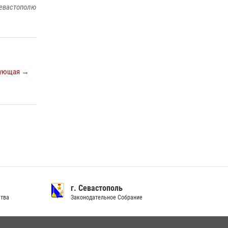
Подразделения вневедомственной охраны
евастополю
Росгвардии пресекли серию правонарушений
в Севастополе
15 июля 2026, 13:46
В крымской столице росгвардейцы
ующая →
задержали подозреваемую в краже из
супермаркета
10 июля 2026, 15:10
г. Севастополь
ства
Законодательное Собрание