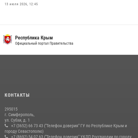
13 июля 2026, 12:45
В Ялте росгвардейцы задержали подозреваемого в краже
21 июля 2026, 13:18
Росгвардия в Крыму и Севастополе задержала ряд
Республика Крым
правонарушителей
Официальный портал Правительства
03 августа 2026, 14:08
Подразделения вневедомственной охраны Росгвардии пресекли
серию правонарушений в Севастополе
15 июля 2026, 13:46
В крымской столице росгвардейцы задержали подозреваемую в
КОНТАКТЫ
краже из супермаркета
10 июля 2026, 15:10
295015
г. Симферополь,
ул. Субхи, д. 1
+7 (3652) 66 73 43 ("Телефон доверия" ГУ по Республике Крым и
городу Севастополю)
+7 (8692) 54 07 63 ("Телефон доверия" УКДП Росгвардии по городу