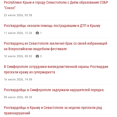
Республике Крым и городу Севастополю с Днём образования СОБР
Росгвардия в Крыму и Севастополе задержала ряд
"Сокол"
правонарушителей
23 июля 2026, 03:38
03 августа 2026, 14:08
Росгвардейцы оказали помощь пострадавшим в ДТП в Крыму
В Симферополе росгвардейцы задержали гражданина,
подозреваемого в совершении серии краж
11 июля 2026, 12:26
1
31 июля 2026, 10:23
Росгвардеец из Севастополя заключил брак со своей избранницей
на Всероссийском свадебном фестивале
Росгвардейцы оперативно задержали нарушителя на охраняемом
объекте в Севастополе
10 июля 2026, 09:02
3
30 июля 2026, 12:13
В Симферополе сотрудники вневедомственной охраны Росгвардии
пресекли кражу из супермаркета
16 июля 2026, 14:09
Росгвардейцы в Симферополе задержали нарушителей порядка
09 июля 2026, 09:39
Росгвардейцы в Крыму и Севастополе за неделю пресекли ряд
правонарушений