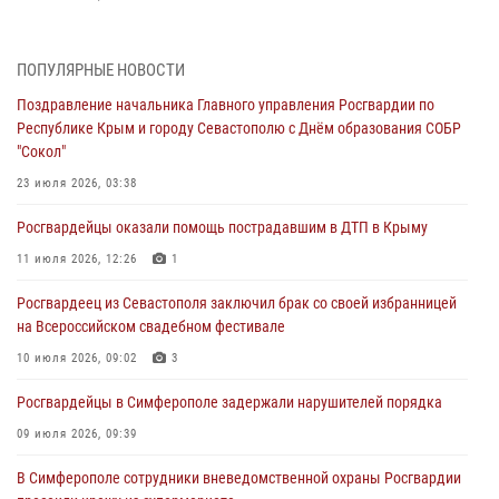
Росгвардейцы оперативно задержали нарушителя на охраняемом
объекте в Севастополе
ПОПУЛЯРНЫЕ НОВОСТИ
30 июля 2026, 12:13
Поздравление начальника Главного управления Росгвардии по
Республике Крым и городу Севастополю с Днём образования СОБР
Росгвардейцы Севастополя пресекли противоправные действия на
"Сокол"
охраняемом объекте
23 июля 2026, 03:38
29 июля 2026, 12:34
Росгвардейцы оказали помощь пострадавшим в ДТП в Крыму
Росгвардейцы Крыма и Севастополя отметили День Крещения Руси
11 июля 2026, 12:26
1
28 июля 2026, 14:18
4
Росгвардеец из Севастополя заключил брак со своей избранницей
В Симферополе сотрудники Росгвардии задержали подозреваемого
на Всероссийском свадебном фестивале
в краже из гипермаркета
10 июля 2026, 09:02
3
24 июля 2026, 12:21
Росгвардейцы в Симферополе задержали нарушителей порядка
09 июля 2026, 09:39
В Симферополе сотрудники вневедомственной охраны Росгвардии