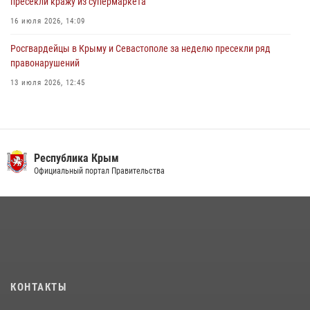
пресекли кражу из супермаркета
16 июля 2026, 14:09
Росгвардейцы в Крыму и Севастополе за неделю пресекли ряд
правонарушений
13 июля 2026, 12:45
В Ялте росгвардейцы задержали подозреваемого в краже
21 июля 2026, 13:18
Росгвардия в Крыму и Севастополе задержала ряд
Республика Крым
правонарушителей
Официальный портал Правительства
03 августа 2026, 14:08
Подразделения вневедомственной охраны Росгвардии пресекли
серию правонарушений в Севастополе
15 июля 2026, 13:46
В крымской столице росгвардейцы задержали подозреваемую в
КОНТАКТЫ
краже из супермаркета