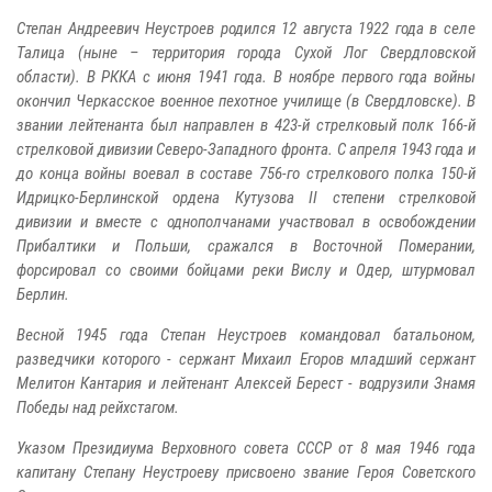
Степан Андреевич Неустроев родился 12 августа 1922 года в селе
Талица (ныне – территория города Сухой Лог Свердловской
области). В РККА с июня 1941 года. В ноябре первого года войны
окончил Черкасское военное пехотное училище (в Свердловске). В
звании лейтенанта был направлен в 423-й стрелковый полк 166-й
стрелковой дивизии Северо-Западного фронта. С апреля 1943 года и
до конца войны воевал в составе 756-го стрелкового полка 150-й
Идрицко-Берлинской ордена Кутузова II степени стрелковой
дивизии и вместе с однополчанами участвовал в освобождении
Прибалтики и Польши, сражался в Восточной Померании,
форсировал со своими бойцами реки Вислу и Одер, штурмовал
Берлин.
Весной 1945 года Степан Неустроев командовал батальоном,
разведчики которого - сержант Михаил Егоров младший сержант
Мелитон Кантария и лейтенант Алексей Берест - водрузили Знамя
Победы над рейхстагом.
Указом Президиума Верховного совета СССР от 8 мая 1946 года
капитану Степану Неустроеву присвоено звание Героя Советского