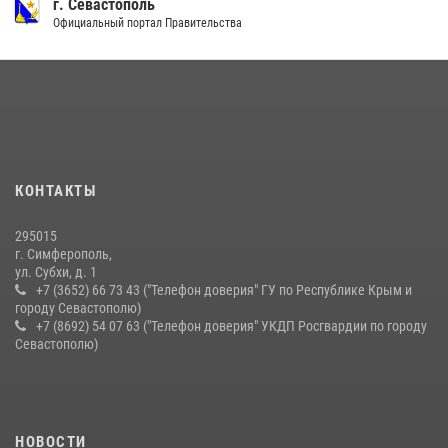
Росгвардия в Крыму и Севастополе задержала ряд
г. Севастополь
правонарушителей
Официальный портал Правительства
03 августа 2026, 14:08
Росгвардейцы Крыма и Севастополя отметили День Крещения Руси
28 июля 2026, 14:18
4
Подразделения вневедомственной охраны Росгвардии пресекли
серию правонарушений в Севастополе
КОНТАКТЫ
15 июля 2026, 13:46
295015
г. Симферополь,
ул. Субхи, д. 1
+7 (3652) 66 73 43 ("Телефон доверия" ГУ по Республике Крым и
городу Севастополю)
+7 (8692) 54 07 63 ("Телефон доверия" УКДП Росгвардии по городу
Севастополю)
НОВОСТИ