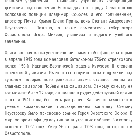
Главного управления – начальник управления координации
действий подразделений Росгвардии по городу Севастополю
полковник полиции Владимир Соболев и его подчиненные,
директор Почты Крыма Елена Принь, дочь Степана Андреевича
Неустроева - Татьяна, а также заместитель губернатора
Севастополя Игорь Михеев, учащиеся и педагоги учебного
заведения.
Оригинальная марка увековечивает память об офицере, который
в апреле 1945 года командовал батальоном 756-го стрелкового
полка 150-й Идрицко-Берлинской ордена Кутузова II степени
стрелковой дивизии. Именно его подчиненным водрузили над
куполом поверженного рейхстага знамя, ставшее одним из
главных символов Победы над фашизмом. Самому комбату на
тот момент было 22 года, он воевал в рядах действующей армии
с осени 1941 года, был пять раз ранен. За личное мужество и
умелое командование подразделением капитану Степану
Неустроеву было присвоено звание Героя Советского Союза. В
мирное время офицер служил во внутренних войсках. В отставку
вышел в 1962 году. Умер 26 февраля 1998 года, похоронен в
Севастополе.