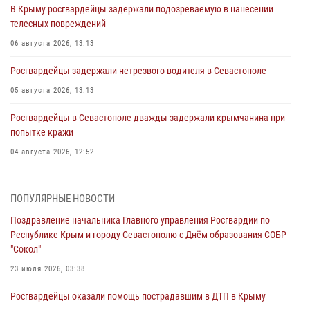
В Крыму росгвардейцы задержали подозреваемую в нанесении
телесных повреждений
06 августа 2026, 13:13
Росгвардейцы задержали нетрезвого водителя в Севастополе
05 августа 2026, 13:13
Росгвардейцы в Севастополе дважды задержали крымчанина при
попытке кражи
04 августа 2026, 12:52
В Симферополе сотрудники Росгвардии задержали нетрезвого
мужчину
ПОПУЛЯРНЫЕ НОВОСТИ
04 августа 2026, 12:50
Поздравление начальника Главного управления Росгвардии по
Республике Крым и городу Севастополю с Днём образования СОБР
Росгвардия в Крыму и Севастополе задержала ряд
"Сокол"
правонарушителей
23 июля 2026, 03:38
03 августа 2026, 14:08
Росгвардейцы оказали помощь пострадавшим в ДТП в Крыму
В Симферополе росгвардейцы задержали гражданина,