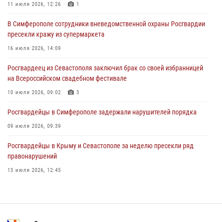
подозреваемого в совершении серии краж
11 июля 2026, 12:26
1
31 июля 2026, 10:23
В Симферополе сотрудники вневедомственной охраны Росгвардии
пресекли кражу из супермаркета
Росгвардейцы оперативно задержали нарушителя на охраняемом
объекте в Севастополе
16 июля 2026, 14:09
30 июля 2026, 12:13
Росгвардеец из Севастополя заключил брак со своей избранницей
на Всероссийском свадебном фестивале
10 июля 2026, 09:02
3
Росгвардейцы в Симферополе задержали нарушителей порядка
09 июля 2026, 09:39
Росгвардейцы в Крыму и Севастополе за неделю пресекли ряд
правонарушений
13 июля 2026, 12:45
В Ялте росгвардейцы задержали подозреваемого в краже
21 июля 2026, 13:18