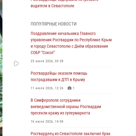
водителя в Севастополе
05 августа 2026, 13:13
ПОПУЛЯРНЫЕ НОВОСТИ
Росгвардейцы в Севастополе дважды
задержали крымчанина при попытке кражи
Поздравление начальника Главного
управления Росгвардии по Республике Крым
04 августа 2026, 12:52
и городу Севастополю с Днём образования
СОБР "Сокол"
В Симферополе сотрудники Росгвардии
задержали нетрезвого мужчину
23 июля 2026, 03:38
04 августа 2026, 12:50
Росгвардейцы оказали помощь
пострадавшим в ДТП в Крыму
Росгвардия в Крыму и Севастополе
задержала ряд правонарушителей
11 июля 2026, 12:26
1
03 августа 2026, 14:08
В Симферополе сотрудники
вневедомственной охраны Росгвардии
В Симферополе росгвардейцы задержали
пресекли кражу из супермаркета
гражданина, подозреваемого в совершении
серии краж
16 июля 2026, 14:09
31 июля 2026, 10:23
Росгвардеец из Севастополя заключил брак