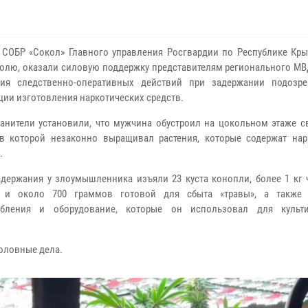
СОБР «Сокол» Главного управления Росгвардии по Республике Кры
олю, оказали силовую поддержку представителям регионального МВ
ния следственно-оперативных действий при задержании подозр
ции изготовления наркотических средств.
анители установили, что мужчина обустроил на цокольном этаже с
 в которой незаконно выращивал растения, которые содержат нар
.
адержания у злоумышленника изъяли 23 куста конопли, более 1 кг 
й и около 700 граммов готовой для сбыта «травы», а также 
обления и оборудование, которые он использовал для культи
оловные дела.