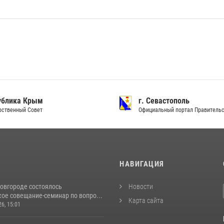
ублика Крым
г. Севастополь
рственный Совет
Официальный портал Правитель
И
НАВИГАЦИЯ
овгороде состоялось
Новости
ое совещание-семинар по вопро...
Карта сайта
26, 15:01