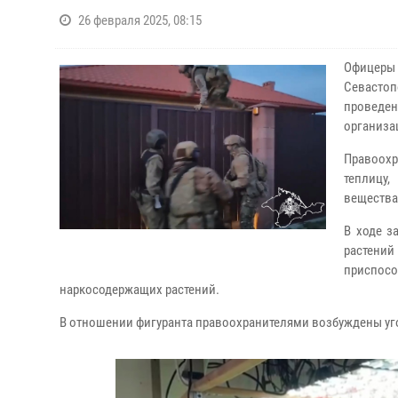
26 февраля 2025, 08:15
Офицеры 
Севастоп
проведе
организа
Правоохр
теплицу,
вещества
В ходе з
растени
приспос
наркосодержащих растений.
В отношении фигуранта правоохранителями возбуждены уг