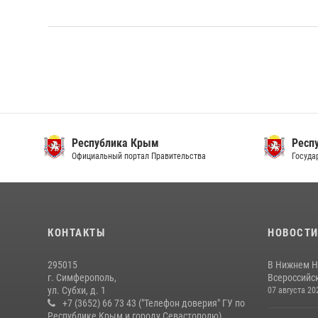
Республика Крым
Респ
Официальный портал Правительства
Госуда
КОНТАКТЫ
НОВОСТ
295015
В Нижнем Н
г. Симферополь,
Всероссийск
ул. Субхи, д. 1
07 августа 20
+7 (3652) 66 73 43 ("Телефон доверия" ГУ по
Республике Крым и городу Севастополю)