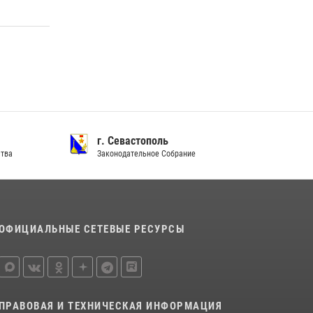
Подразделения вневедомственной охраны
Росгвардии пресекли серию правонарушений
в Севастополе
15 июля 2026, 13:46
Росгвардейцы Крыма и Севастополя
отметили День Крещения Руси
28 июля 2026, 14:18
4
г. Севастополь
ства
Законодательное Собрание
ОФИЦИАЛЬНЫЕ СЕТЕВЫЕ РЕСУРСЫ
ПРАВОВАЯ И ТЕХНИЧЕСКАЯ ИНФОРМАЦИЯ