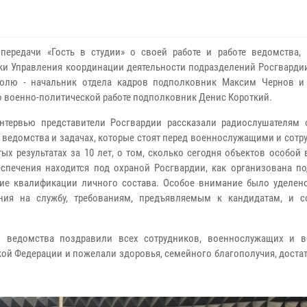
передачи «Гость в студии» о своей работе и работе ведомства, 
ки Управления координации деятельности подразделений Росгвардии
полю - начальник отдела кадров подполковник Максим Чернов и
о военно-политической работе подполковник Денис Короткий.
нтервью представители Росгвардии рассказали радиослушателям 
 ведомства и задачах, которые стоят перед военнослужащими и сотр
тых результатах за 10 лет, о том, сколько сегодня объектов особой
спечения находится под охраной Росгвардии, как организована по
е квалификации личного состава. Особое внимание было уделен
ения на службу, требованиям, предъявляемым к кандидатам, и 
и ведомства поздравили всех сотрудников, военнослужащих и в
й Федерации и пожелали здоровья, семейного благополучия, достат