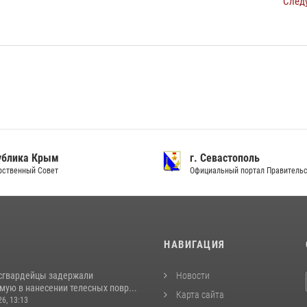
След
ублика Крым
г. Севастополь
рственный Совет
Официальный портал Правитель
И
НАВИГАЦИЯ
сгвардейцы задержали
Новости
ую в нанесении телесных повр...
Карта сайта
26, 13:13