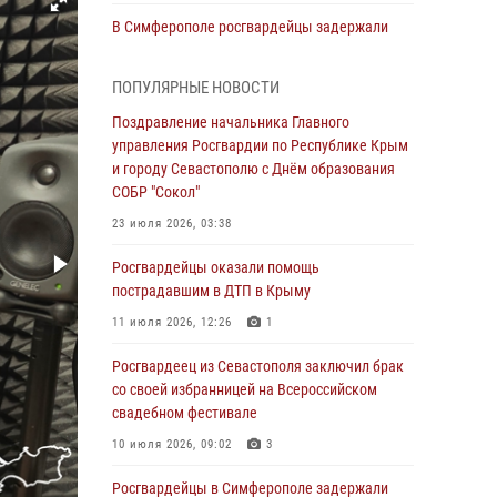
В Симферополе росгвардейцы задержали
гражданина, подозреваемого в совершении
серии краж
ПОПУЛЯРНЫЕ НОВОСТИ
31 июля 2026, 10:23
Поздравление начальника Главного
управления Росгвардии по Республике Крым
Росгвардейцы оперативно задержали
и городу Севастополю с Днём образования
нарушителя на охраняемом объекте в
СОБР "Сокол"
Севастополе
23 июля 2026, 03:38
30 июля 2026, 12:13
Росгвардейцы оказали помощь
Росгвардейцы Севастополя пресекли
пострадавшим в ДТП в Крыму
противоправные действия на охраняемом
объекте
11 июля 2026, 12:26
1
29 июля 2026, 12:34
Росгвардеец из Севастополя заключил брак
со своей избранницей на Всероссийском
Росгвардейцы Крыма и Севастополя
свадебном фестивале
отметили День Крещения Руси
10 июля 2026, 09:02
3
28 июля 2026, 14:18
4
Росгвардейцы в Симферополе задержали
В Симферополе сотрудники Росгвардии