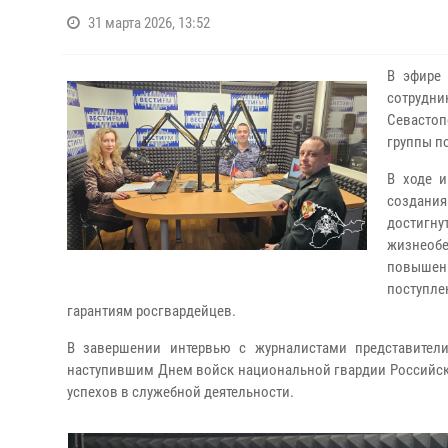
31 марта 2026, 13:52
В эфире 
сотрудни
Севасто
группы п
В ходе и
создания
достигну
жизнеобе
повышени
поступл
гарантиям росгвардейцев.
В завершении интервью с журналистами представител
наступившим Днем войск национальной гвардии Российско
успехов в служебной деятельности.