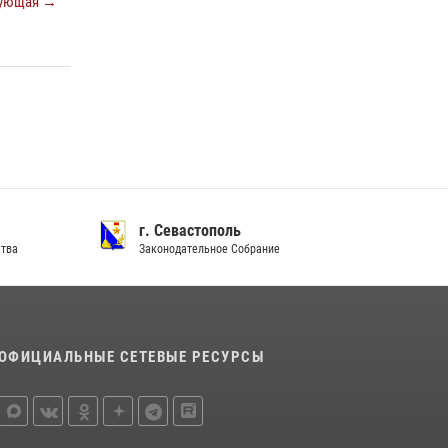
ующая →
Подразделения вневедомственной охраны
Росгвардии пресекли серию правонарушений
в Севастополе
15 июля 2026, 13:46
В крымской столице росгвардейцы
задержали подозреваемую в краже из
супермаркета
10 июля 2026, 15:10
г. Севастополь
ства
Законодательное Собрание
ОФИЦИАЛЬНЫЕ СЕТЕВЫЕ РЕСУРСЫ