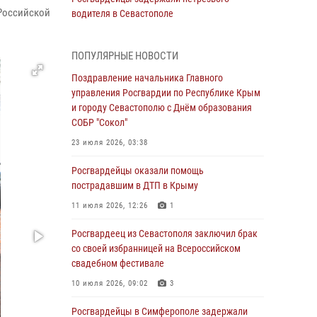
Российской
водителя в Севастополе
05 августа 2026, 13:13
ПОПУЛЯРНЫЕ НОВОСТИ
Росгвардейцы в Севастополе дважды
задержали крымчанина при попытке кражи
Поздравление начальника Главного
управления Росгвардии по Республике Крым
04 августа 2026, 12:52
и городу Севастополю с Днём образования
СОБР "Сокол"
В Симферополе сотрудники Росгвардии
задержали нетрезвого мужчину
23 июля 2026, 03:38
04 августа 2026, 12:50
Росгвардейцы оказали помощь
пострадавшим в ДТП в Крыму
Росгвардия в Крыму и Севастополе
задержала ряд правонарушителей
11 июля 2026, 12:26
1
03 августа 2026, 14:08
Росгвардеец из Севастополя заключил брак
со своей избранницей на Всероссийском
В Симферополе росгвардейцы задержали
свадебном фестивале
гражданина, подозреваемого в совершении
серии краж
10 июля 2026, 09:02
3
31 июля 2026, 10:23
Росгвардейцы в Симферополе задержали