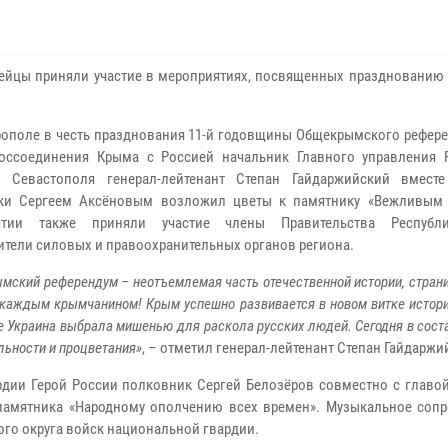
ейцы приняли участие в мероприятиях, посвященных празднованию
ополе в честь празднования 11-й годовщины Общекрымского рефере
оссоединения Крыма с Россией начальник Главного управления 
 Севастополя генерал-лейтенант Степан Гайдаржийский вмест
ики Сергеем Аксёновым возложил цветы к памятнику «Вежливым
ятии также приняли участие члены Правительства Республ
ители силовых и правоохранительных органов региона.
ский референдум – неотъемлемая часть отечественной истории, страни
 каждым крымчанином! Крым успешно развивается в новом витке истори
рые Украина выбрала мишенью для раскола русских людей. Сегодня в сост
льности и процветания»
, – отметил генерал-лейтенант Степан Гайдаржи
рдии Герой России полковник Сергей Белозёров совместно с главой
 памятника «Народному ополчению всех времен». Музыкальное соп
го округа войск национальной гвардии.