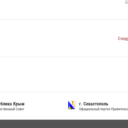
С
След
ублика Крым
г. Севастополь
рственный Совет
Официальный портал Правитель