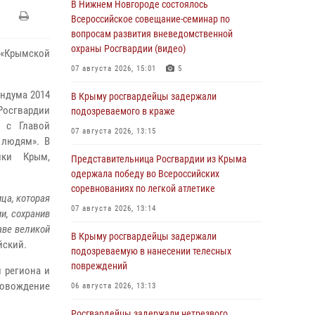
В Нижнем Новгороде состоялось
Всероссийское совещание-семинар по
вопросам развития вневедомственной
охраны Росгвардии (видео)
 «Крымской
07 августа 2026, 15:01
5
ндума 2014
В Крыму росгвардейцы задержали
Росгвардии
подозреваемого в краже
е с Главой
07 августа 2026, 13:15
 людям». В
ики Крым,
Представительница Росгвардии из Крыма
одержала победу во Всероссийских
соревнованиях по легкой атлетике
ца, которая
07 августа 2026, 13:14
и, сохранив
аве великой
В Крыму росгвардейцы задержали
йский.
подозреваемую в нанесении телесных
повреждений
 региона и
ровождение
06 августа 2026, 13:13
Росгвардейцы задержали нетрезвого