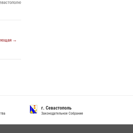
евастополю
Подразделения вневедомственной охраны
Росгвардии пресекли серию правонарушений
в Севастополе
15 июля 2026, 13:46
В крымской столице росгвардейцы
ующая →
задержали подозреваемую в краже из
супермаркета
10 июля 2026, 15:10
г. Севастополь
ства
Законодательное Собрание