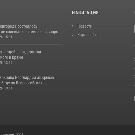
И
НАВИГАЦИЯ
овгороде состоялось
Новости
ое совещание-семинар по вопро...
Карта сайта
26, 15:01
сгвардейцы задержали
мого в краже
26, 13:15
ельница Росгвардии из Крыма
беду во Всероссийских...
26, 13:14
дерации, 2026