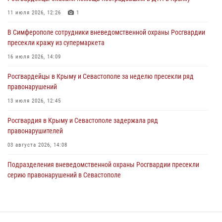
В Симферополе сотрудники Росгвардии задержали нетрезвого
мужчину
11 июля 2026, 12:26
1
04 августа 2026, 12:50
В Симферополе сотрудники вневедомственной охраны Росгвардии
пресекли кражу из супермаркета
Росгвардия в Крыму и Севастополе задержала ряд
правонарушителей
16 июля 2026, 14:09
03 августа 2026, 14:08
Росгвардейцы в Крыму и Севастополе за неделю пресекли ряд
правонарушений
13 июля 2026, 12:45
Росгвардия в Крыму и Севастополе задержала ряд
правонарушителей
03 августа 2026, 14:08
Подразделения вневедомственной охраны Росгвардии пресекли
серию правонарушений в Севастополе
15 июля 2026, 13:46
В Ялте росгвардейцы задержали подозреваемого в краже