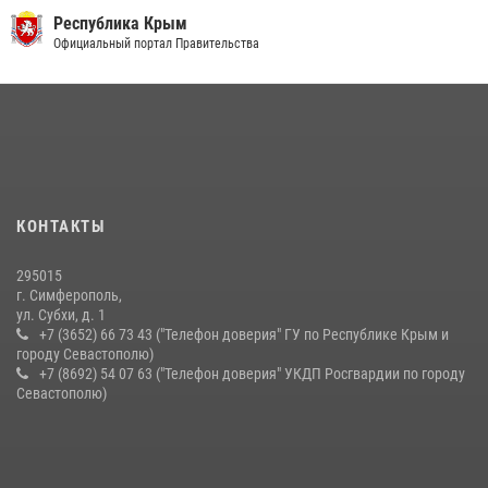
21 июля 2026, 13:18
Республика Крым
Росгвардейцы Крыма и Севастополя отметили День Крещения Руси
Официальный портал Правительства
28 июля 2026, 14:18
4
В Севастополе росгвардейцы помогли пресечь незаконный оборот
наркотиков
22 июля 2026, 09:02
Сотрудники Росгвардии пресекли противоправные действия
КОНТАКТЫ
агрессивного правонарушителя в Симферополе
14 июля 2026, 13:46
295015
г. Симферополь,
ул. Субхи, д. 1
+7 (3652) 66 73 43 ("Телефон доверия" ГУ по Республике Крым и
городу Севастополю)
+7 (8692) 54 07 63 ("Телефон доверия" УКДП Росгвардии по городу
Севастополю)