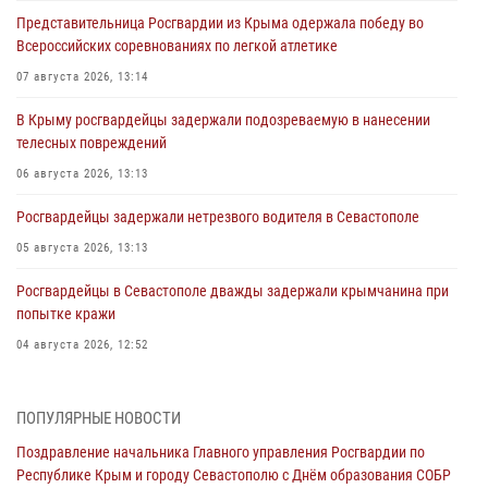
Представительница Росгвардии из Крыма одержала победу во
Всероссийских соревнованиях по легкой атлетике
07 августа 2026, 13:14
В Крыму росгвардейцы задержали подозреваемую в нанесении
телесных повреждений
06 августа 2026, 13:13
Росгвардейцы задержали нетрезвого водителя в Севастополе
05 августа 2026, 13:13
Росгвардейцы в Севастополе дважды задержали крымчанина при
попытке кражи
04 августа 2026, 12:52
В Симферополе сотрудники Росгвардии задержали нетрезвого
мужчину
ПОПУЛЯРНЫЕ НОВОСТИ
04 августа 2026, 12:50
Поздравление начальника Главного управления Росгвардии по
Республике Крым и городу Севастополю с Днём образования СОБР
Росгвардия в Крыму и Севастополе задержала ряд