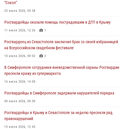
"Сокол"
правонарушителей
23 июля 2026, 03:38
03 августа 2026, 14:08
Росгвардейцы оказали помощь пострадавшим в ДТП в Крыму
В Симферополе росгвардейцы задержали гражданина,
подозреваемого в совершении серии краж
11 июля 2026, 12:26
1
31 июля 2026, 10:23
Росгвардеец из Севастополя заключил брак со своей избранницей
на Всероссийском свадебном фестивале
Росгвардейцы оперативно задержали нарушителя на охраняемом
объекте в Севастополе
10 июля 2026, 09:02
3
30 июля 2026, 12:13
В Симферополе сотрудники вневедомственной охраны Росгвардии
пресекли кражу из супермаркета
16 июля 2026, 14:09
Росгвардейцы в Симферополе задержали нарушителей порядка
09 июля 2026, 09:39
Росгвардейцы в Крыму и Севастополе за неделю пресекли ряд
правонарушений
13 июля 2026, 12:45