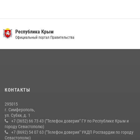
В Ялте росгвардейцы задержали подозреваемого в краже
21 июля 2026, 13:18
Росгвардия в Крыму и Севастополе задержала ряд
Республика Крым
правонарушителей
Официальный портал Правительства
03 августа 2026, 14:08
Подразделения вневедомственной охраны Росгвардии пресекли
серию правонарушений в Севастополе
15 июля 2026, 13:46
В крымской столице росгвардейцы задержали подозреваемую в
КОНТАКТЫ
краже из супермаркета
10 июля 2026, 15:10
295015
г. Симферополь,
ул. Субхи, д. 1
+7 (3652) 66 73 43 ("Телефон доверия" ГУ по Республике Крым и
городу Севастополю)
+7 (8692) 54 07 63 ("Телефон доверия" УКДП Росгвардии по городу
Севастополю)