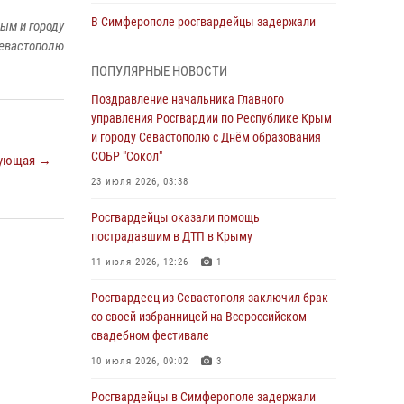
В Симферополе росгвардейцы задержали
ым и городу
гражданина, подозреваемого в совершении
евастополю
серии краж
ПОПУЛЯРНЫЕ НОВОСТИ
31 июля 2026, 10:23
Поздравление начальника Главного
управления Росгвардии по Республике Крым
Росгвардейцы оперативно задержали
и городу Севастополю с Днём образования
нарушителя на охраняемом объекте в
СОБР "Сокол"
Севастополе
ующая →
23 июля 2026, 03:38
30 июля 2026, 12:13
Росгвардейцы оказали помощь
Росгвардейцы Севастополя пресекли
пострадавшим в ДТП в Крыму
противоправные действия на охраняемом
объекте
11 июля 2026, 12:26
1
29 июля 2026, 12:34
Росгвардеец из Севастополя заключил брак
со своей избранницей на Всероссийском
Росгвардейцы Крыма и Севастополя
свадебном фестивале
отметили День Крещения Руси
10 июля 2026, 09:02
3
28 июля 2026, 14:18
4
Росгвардейцы в Симферополе задержали
В Симферополе сотрудники Росгвардии