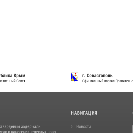
ублика Крым
г. Севастополь
рственный Совет
Официальный портал Правитель
И
НАВИГАЦИЯ
сгвардейцы задержали
Новости
ую в нанесении телесных повр...