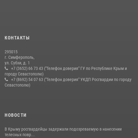
Подразделения вневедомственной охраны Росгвардии пресекли
серию правонарушений в Севастополе
15 июля 2026, 13:46
В крымской столице росгвардейцы задержали подозреваемую в
КОНТАКТЫ
краже из супермаркета
10 июля 2026, 15:10
295015
г. Симферополь,
ул. Субхи, д. 1
+7 (3652) 66 73 43 ("Телефон доверия" ГУ по Республике Крым и
городу Севастополю)
+7 (8692) 54 07 63 ("Телефон доверия" УКДП Росгвардии по городу
Севастополю)
НОВОСТИ
В Крыму росгвардейцы задержали подозреваемую в нанесении
телесных повр...