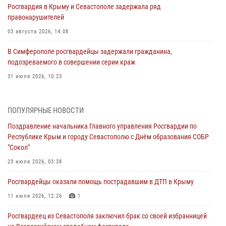
Росгвардия в Крыму и Севастополе задержала ряд
правонарушителей
03 августа 2026, 14:08
В Симферополе росгвардейцы задержали гражданина,
подозреваемого в совершении серии краж
31 июля 2026, 10:23
Росгвардейцы оперативно задержали нарушителя на охраняемом
объекте в Севастополе
ПОПУЛЯРНЫЕ НОВОСТИ
30 июля 2026, 12:13
Поздравление начальника Главного управления Росгвардии по
Республике Крым и городу Севастополю с Днём образования СОБР
Росгвардейцы Севастополя пресекли противоправные действия на
"Сокол"
охраняемом объекте
23 июля 2026, 03:38
29 июля 2026, 12:34
Росгвардейцы оказали помощь пострадавшим в ДТП в Крыму
Росгвардейцы Крыма и Севастополя отметили День Крещения Руси
11 июля 2026, 12:26
1
28 июля 2026, 14:18
4
Росгвардеец из Севастополя заключил брак со своей избранницей
В Симферополе сотрудники Росгвардии задержали подозреваемого